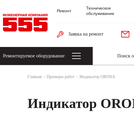
Техническое
Ремонт
обслуживание
Заявка на ремонт
Ремонтируемое оборудование
Датчики: энкодеры, тахогенераторы, 
Главная
Примеры работ
Индикатор ORONA
Индикатор OR