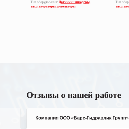
еры,
Тип оборудования:
Датчики: энкодеры,
Тип обор
тахогенераторы, резольверы
тахоген
Отзывы о нашей работе
Компания ООО «Барс-Гидравлик Групп»