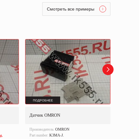
Смотреть все примеры
ПОДРОБНЕЕ
ПОДРОБ
Датчик OMRON
Металлоде
Производитель:
OMRON
Производи
ы,
Part number:
K3MA-J.
Тип оборуд