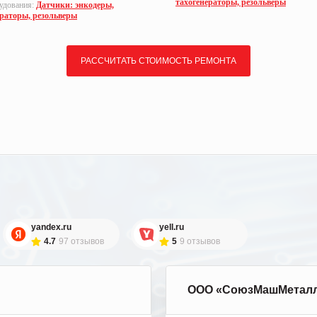
тахогенераторы, резольверы
удования:
Датчики: энкодеры,
ераторы, резольверы
РАССЧИТАТЬ СТОИМОСТЬ РЕМОНТА
yandex.ru
yell.ru
4.7
97 отзывов
5
9 отзывов
ООО «СоюзМашМетал