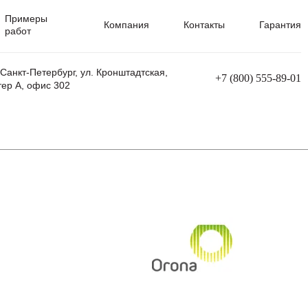
Примеры
Компания
Контакты
Гарантия
работ
 Санкт-Петербург, ул. Кронштадтская,
+7 (800) 555-89-01
тер А, офис 302
равления
Ремонт сварочных трансформаторов
Ремонт аппаратов плазменной резки
Ремонт сварочных полуавтоматов
Ремонт плазменных станков с ЧПУ