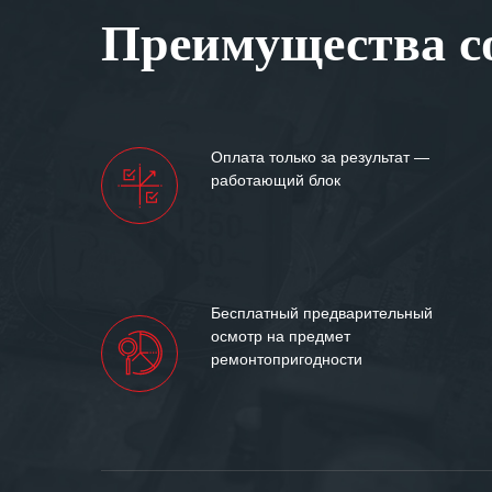
Вашей компании
Преимущества со
самых сложных 
Мы высоко цен
нашими компан
доверительные 
искренне жела
Оплата только за результат —
«555» долгих ле
работающий блок
Бесплатный предварительный
осмотр на предмет
ремонтопригодности