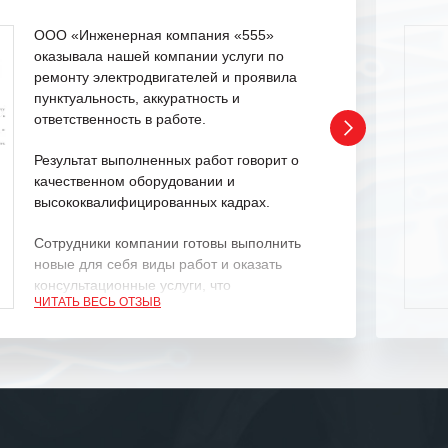
ООО «Инженерная компания «555»
оказывала нашей компании услуги по
ремонту электродвигателей и проявила
пунктуальность, аккуратность и
ответственность в работе.
Результат выполненных работ говорит о
качественном оборудовании и
высококвалифицированных кадрах.
Сотрудники компании готовы выполнить
новые для себя виды работ и оказать
консультационные услуги, что
ЧИТАТЬ ВЕСЬ ОТЗЫВ
характеризует их как профессионалов
своего дела.
Рекомендуем ООО «ИК «555» как
ответственного и надежного поставщика
услуг.