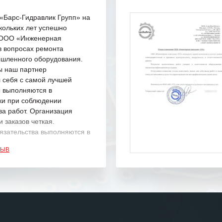
Барс-Гидравлик Групп» на
кольких лет успешно
с ООО «Инженерная
в вопросах ремонта
шленного оборудования.
ы наш партнер
 себя с самой лучшей
ы выполняются в
ки при соблюдении
ва работ. Организация
 заказов четкая.
язательства выполняются в
.
ЗЫВ
одарность Вашим
а профессионализм и
шение поставленных задач.
ся отметить высокую
рованность персонала