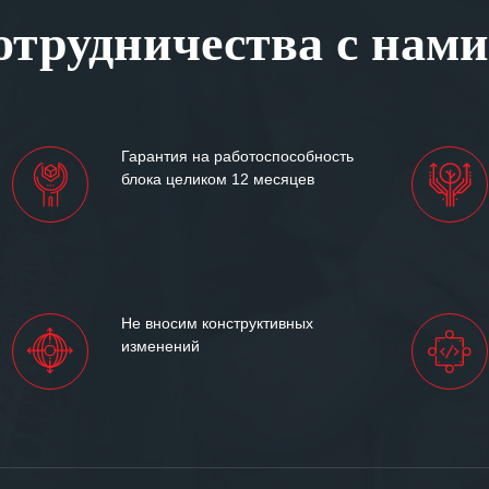
, готовность помочь в
трудничества с нами
ситуациях.
им сложившиеся между
иями открытые и
партнерские отношения и
ем «Инженерной компании
Гарантия на работоспособность
т успеха и процветания.
блока целиком 12 месяцев
Не вносим конструктивных
изменений