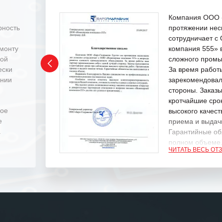
Компания ООО «
рность
протяжении нес
сотрудничает 
емонту
компания 555» 
ной
сложного промы
ески
За время работ
ении
зарекомендовал
стороны. Заказ
кротчайшие сро
ное
высокого качест
е
приема и выдачи
.
Гарантийные об
полном объеме
ЧИТАТЬ ВЕСЬ ОТ
Выражаем благ
специалистам з
оперативное ре
Особенно хочет
клиентоориенти