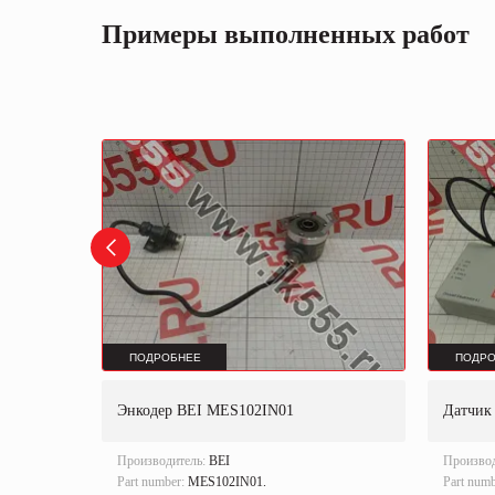
Примеры выполненных работ
ПОДРОБНЕЕ
ПОДРО
Энкодер BEI MES102IN01
Датчик 
Производитель:
BEI
Произво
Part number:
MES102IN01.
Part num