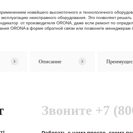
 применением новейшего высокоточного и технологичного оборудо
 эксплуатацию неисправного оборудования. Это позволяет решать
 Индикатор от производителя ORONA, даже если ремонт по опред
ания ORONA в формe обратной связи или позвоните менеджерам п
Описание
Преимущес
т
Звоните
+7 (80
т!