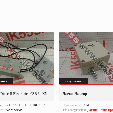
БНЕЕ
ПОДРОБНЕЕ
Dinacell Electronica CSB 34 KN
Датчик Halstrup
дитель:
DINACELL ELECTRONICA
Производитель:
AAD
ber:
FAA24270AP2.
Тип оборудования:
Датчики: энкодер