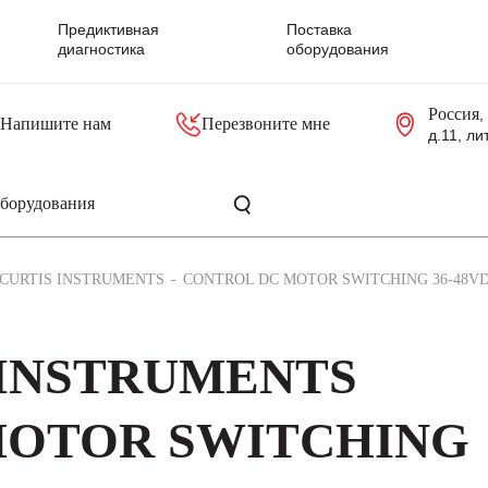
Предиктивная
Поставка
диагностика
оборудования
Россия
,
Напишите нам
Перезвоните мне
д.11, ли
резольверы
Контроллеры, блоки управления
Панели оператора, промышленные мониторы
Прочая промышленная электроника
Промышленные пульты уп
Серверные материнские платы
CURTIS INSTRUMENTS
CONTROL DC MOTOR SWITCHING 36-48VD
 INSTRUMENTS
MOTOR SWITCHING