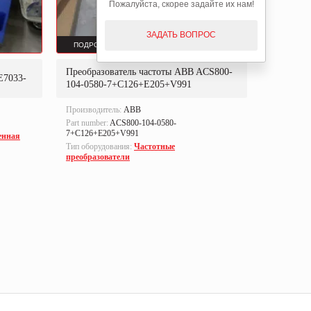
Пожалуйста, скорее задайте их нам!
ЗАДАТЬ ВОПРОС
ПОДРОБНЕЕ
ПОДРОБ
Преобразователь частоты ABB ACS800-
Преобраз
E7033-
104-0580-7+C126+E205+V991
302P31
Производитель:
ABB
Производи
Part number:
ACS800-104-0580-
Part numbe
7+C126+E205+V991
енная
Тип оборуд
Тип оборудования:
Частотные
преобразо
преобразователи