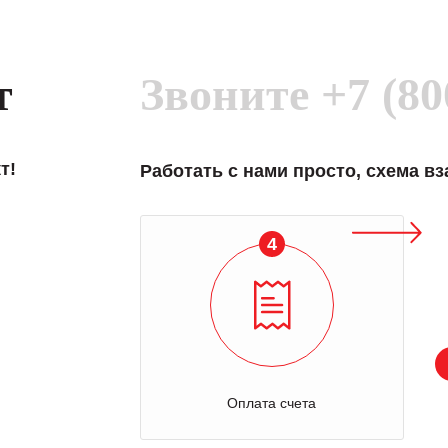
т
Звоните
+7 (80
т!
Работать с нами просто, схема в
4
Оплата счета