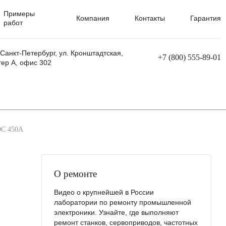
Примеры
Компания
Контакты
Гарантия
работ
 Санкт-Петербург, ул. Кронштадтская,
+7 (800) 555-89-01
тер А, офис 302
равления
Ремонт сварочных трансформаторов
Ремонт аппаратов плазменной резки
Ремонт сварочных полуавтоматов
Ремонт плазменных станков с ЧПУ
C 450A
О ремонте
Видео о крупнейшей в России
лаборатории по ремонту промышленной
электроники. Узнайте, где выполняют
ремонт станков, сервоприводов, частотных