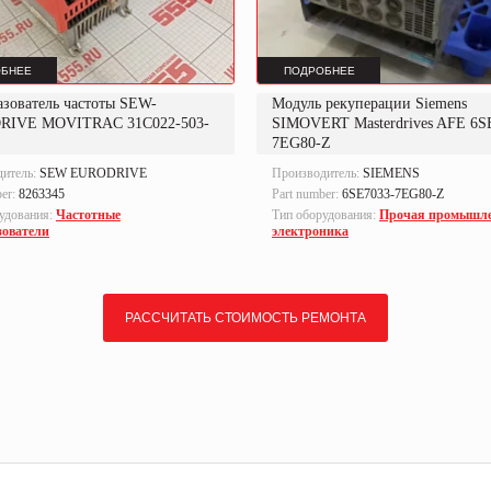
БНЕЕ
ПОДРОБНЕЕ
азователь частоты SEW-
Модуль рекуперации Siemens
RIVE MOVITRAC 31C022-503-
SIMOVERT Masterdrives AFE 6S
7EG80-Z
дитель:
SEW EURODRIVE
Производитель:
SIEMENS
ber:
8263345
Part number:
6SE7033-7EG80-Z
удования:
Частотные
Тип оборудования:
Прочая промышл
зователи
электроника
РАССЧИТАТЬ СТОИМОСТЬ РЕМОНТА