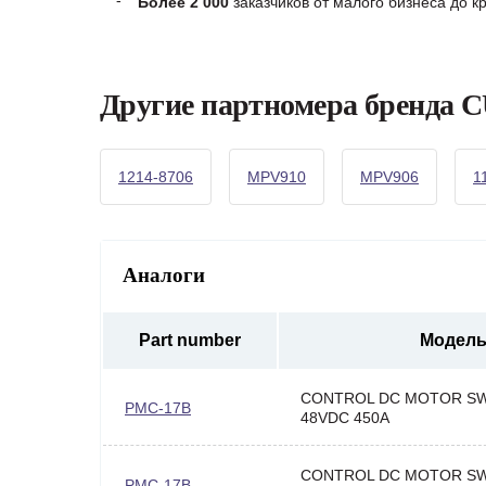
Более 2 000
заказчиков от малого бизнеса до 
Другие партномера бренд
1214-8706
MPV910
MPV906
1
Аналоги
Part number
Модел
CONTROL DC MOTOR SW
PMC-17B
48VDC 450A
CONTROL DC MOTOR SW
PMC-17B