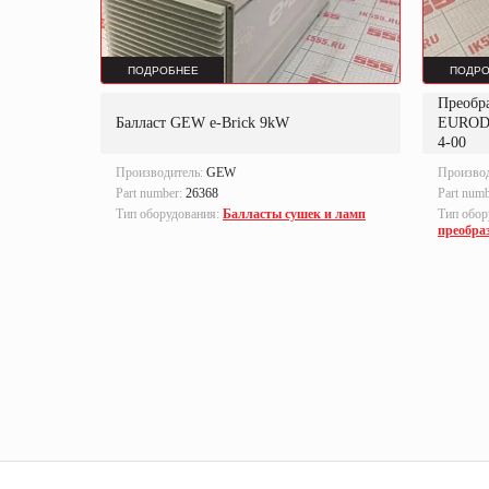
ПОДРОБНЕЕ
ПОДРО
Преобр
K
Балласт GEW e-Brick 9kW
EUROD
4-00
Производитель:
GEW
Произво
Part number:
26368
Part num
локи
Тип оборудования:
Балласты сушек и ламп
Тип обор
преобра