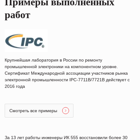
Примеры выполненных
36-48VDC
450A
работ
CONTROL
DC MOTOR
PMC-17B
SWITCHING
36-48VDC
450A
Крупнейшая лаборатория в России по ремонту
CONTROL
промышленной электроники на компонентном уровне.
DC MOTOR
Сертификат Международной ассоциации участников рынка
PMC-17B
SWITCHING
электронной промышленности IPC-7711B/7721B действует с
36-48VDC
2016 года
450A
Смотреть все примеры
За 13 лет работы инженеры ИК 555 восстановили более 30