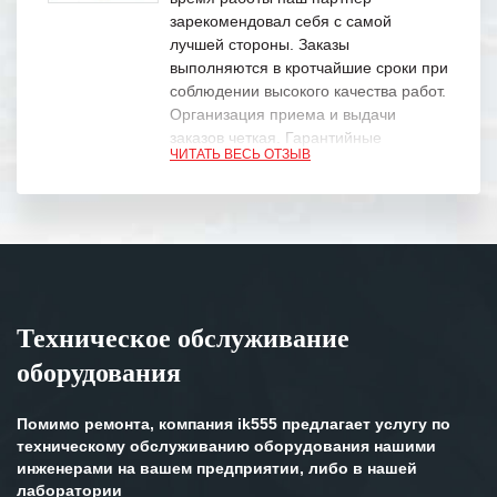
зарекомендовал себя с самой
лучшей стороны. Заказы
выполняются в кротчайшие сроки при
соблюдении высокого качества работ.
Организация приема и выдачи
заказов четкая. Гарантийные
ЧИТАТЬ ВЕСЬ ОТЗЫВ
обязательства выполняются в
полном объеме.
Выражаем благодарность Вашим
специалистам за профессионализм и
оперативное решение поставленных
задач.
Техническое обслуживание
Особенно хочется отметить высокую
оборудования
клиентоориентированность
персонала Вашей компании,
готовность помочь в самых сложных
Помимо ремонта, компания ik555 предлагает услугу по
ситуациях.
техническому обслуживанию оборудования нашими
инженерами на вашем предприятии, либо в нашей
Мы высоко ценим сложившиеся
лаборатории