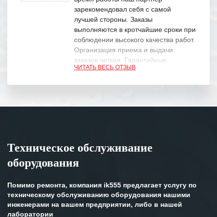
зарекомендовал себя с самой
лучшей стороны. Заказы
выполняются в кротчайшие сроки при
соблюдении высокого качества работ.
Организация приема и выдачи
заказов четкая. Гарантийные
ЧИТАТЬ ВЕСЬ ОТЗЫВ
обязательства выполняются в
полном объеме.
Выражаем благодарность Вашим
специалистам за профессионализм и
оперативное решение поставленных
задач.
Техническое обслуживание
Особенно хочется отметить высокую
оборудования
клиентоориентированность
персонала Вашей компании,
готовность помочь в самых сложных
Помимо ремонта, компания ik555 предлагает услугу по
ситуациях.
техническому обслуживанию оборудования нашими
инженерами на вашем предприятии, либо в нашей
Мы высоко ценим сложившиеся
лаборатории