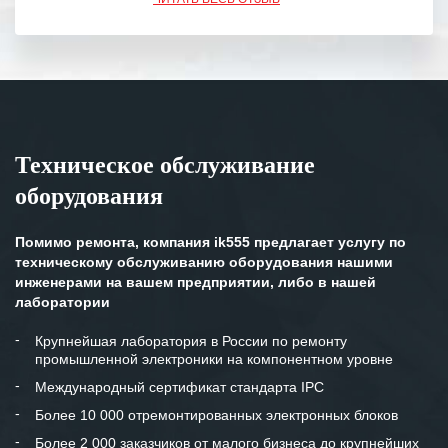
обязательства выполняются в
полном объеме.
Выражаем благодарность Вашим
специалистам за профессионализм и
оперативное решение поставленных
задач.
Техническое обслуживание
Особенно хочется отметить высокую
оборудования
клиентоориентированность
персонала Вашей компании,
готовность помочь в самых сложных
Помимо ремонта, компания ik555 предлагает услугу по
ситуациях.
техническому обслуживанию оборудования нашими
инженерами на вашем предприятии, либо в нашей
Мы высоко ценим сложившиеся
лаборатории
между нашими компаниями открытые
и доверительные партнерские
Крупнейшая лаборатория в России по ремонту
промышленной электроники на компонентном уровне
отношения и искренне желаем
«Инженерной компании «555» долгих
Международный сертификат стандарта IPC
лет успеха и процветания.
Более 10 000 отремонтированных электронных блоков
Более 2 000 заказчиков от малого бизнеса до крупнейших