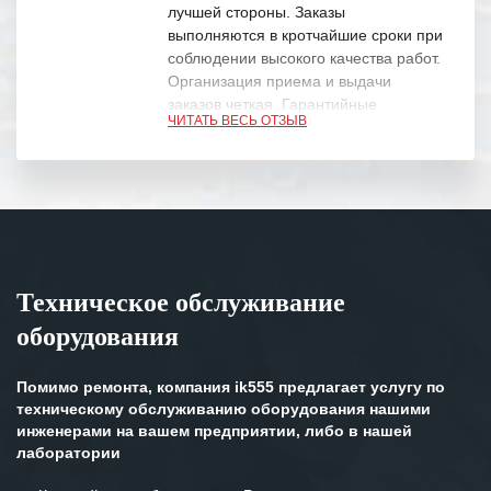
лучшей стороны. Заказы
выполняются в кротчайшие сроки при
соблюдении высокого качества работ.
Организация приема и выдачи
заказов четкая. Гарантийные
ЧИТАТЬ ВЕСЬ ОТЗЫВ
обязательства выполняются в
полном объеме.
Выражаем благодарность Вашим
специалистам за профессионализм и
оперативное решение поставленных
задач.
Техническое обслуживание
Особенно хочется отметить высокую
оборудования
клиентоориентированность
персонала Вашей компании,
готовность помочь в самых сложных
Помимо ремонта, компания ik555 предлагает услугу по
ситуациях.
техническому обслуживанию оборудования нашими
инженерами на вашем предприятии, либо в нашей
Мы высоко ценим сложившиеся
лаборатории
между нашими компаниями открытые