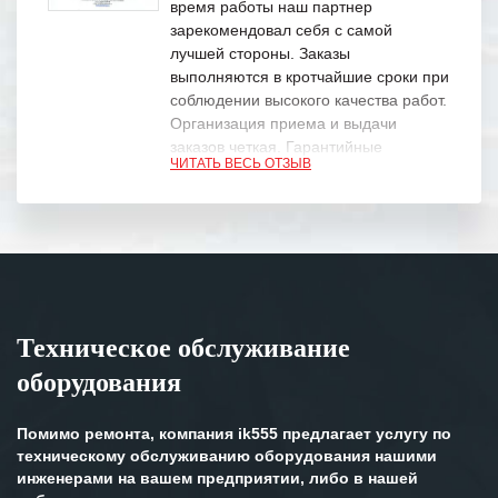
время работы наш партнер
зарекомендовал себя с самой
лучшей стороны. Заказы
выполняются в кротчайшие сроки при
соблюдении высокого качества работ.
Организация приема и выдачи
заказов четкая. Гарантийные
ЧИТАТЬ ВЕСЬ ОТЗЫВ
обязательства выполняются в
полном объеме.
Выражаем благодарность Вашим
специалистам за профессионализм и
оперативное решение поставленных
задач.
Техническое обслуживание
Особенно хочется отметить высокую
оборудования
клиентоориентированность
персонала Вашей компании,
готовность помочь в самых сложных
Помимо ремонта, компания ik555 предлагает услугу по
ситуациях.
техническому обслуживанию оборудования нашими
инженерами на вашем предприятии, либо в нашей
Мы высоко ценим сложившиеся