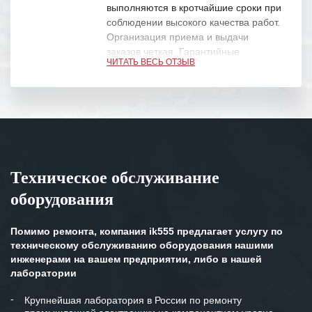
выполняются в кротчайшие сроки при
соблюдении высокого качества работ.
Организация приема и выдачи
заказов четкая. Гарантийные
ЧИТАТЬ ВЕСЬ ОТЗЫВ
обязательства выполняются в
полном объеме.
Выражаем благодарность Вашим
специалистам за профессионализм и
оперативное решение поставленных
задач.
Техническое обслуживание
Особенно хочется отметить высокую
оборудования
клиентоориентированность
персонала Вашей компании,
готовность помочь в самых сложных
Помимо ремонта, компания ik555 предлагает услугу по
ситуациях.
техническому обслуживанию оборудования нашими
инженерами на вашем предприятии, либо в нашей
Мы высоко ценим сложившиеся
лаборатории
между нашими компаниями открытые
и доверительные партнерские
Крупнейшая лаборатория в России по ремонту