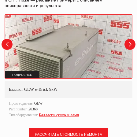
и СНГ. Ниже — реальные примеры с описанием
неисправности и результата.
ПОДРОБНЕЕ
Балласт GEW e-Brick 9kW
Производитель:
GEW
Part number:
26368
Тип оборудования:
Балласты сушек и ламп
РАССЧИТАТЬ СТОИМОСТЬ РЕМОНТА