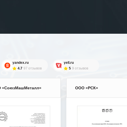
yandex.ru
yell.ru
4.7
97 отзывов
5
9 отзывов
 «СоюзМашМеталл»
ООО «РСК»