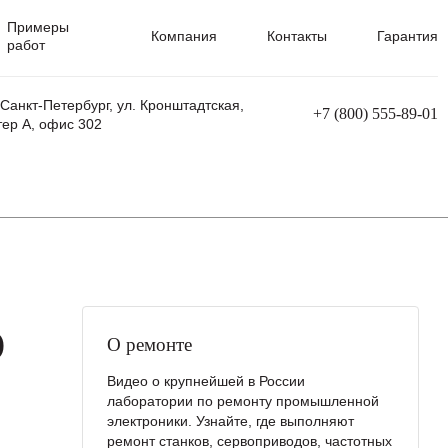
Примеры
Компания
Контакты
Гарантия
работ
 Санкт-Петербург, ул. Кронштадтская,
+7 (800) 555-89-01
тер А, офис 302
равления
Ремонт сварочных трансформаторов
Ремонт аппаратов плазменной резки
Ремонт сварочных полуавтоматов
Ремонт плазменных станков с ЧПУ
O
О ремонте
Видео о крупнейшей в России
лаборатории по ремонту промышленной
электроники. Узнайте, где выполняют
ремонт станков, сервоприводов, частотных