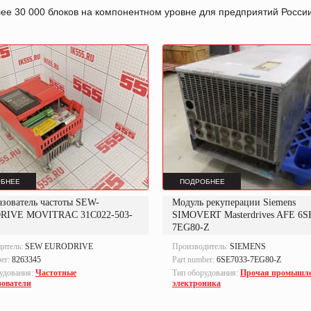
лее 30 000 блоков на компонентном уровне для предприятий Росс
БНЕЕ
ПОДРОБНЕЕ
азователь частоты SEW-
Модуль рекуперации Siemens
RIVE MOVITRAC 31C022-503-
SIMOVERT Masterdrives AFE 6S
7EG80-Z
дитель:
SEW EURODRIVE
Производитель:
SIEMENS
ber:
8263345
Part number:
6SE7033-7EG80-Z
удования:
Частотные
Тип оборудования:
Прочая промышл
зователи
электроника