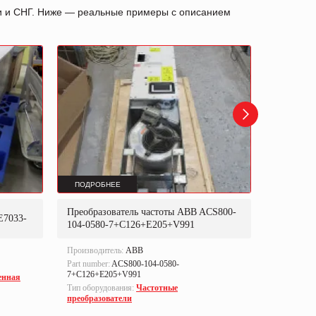
ии и СНГ. Ниже — реальные примеры с описанием
ПОДРОБНЕЕ
ПОДРОБ
Преобразователь частоты ABB ACS800-
Преобраз
E7033-
104-0580-7+C126+E205+V991
302P31
Производитель:
ABB
Производи
Part number:
ACS800-104-0580-
Part numbe
7+C126+E205+V991
енная
Тип оборуд
Тип оборудования:
Частотные
преобразо
преобразователи