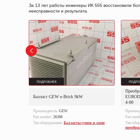
За 13 лет работы инженеры ИК 555 восстановили бо
неисправности и результата.
ПОДРОБНЕЕ
ПОДРО
Преобр
K
Балласт GEW e-Brick 9kW
EUROD
4-00
Производитель:
GEW
Произво
Part number:
26368
Part num
локи
Тип оборудования:
Балласты сушек и ламп
Тип обор
преобра