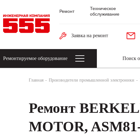
Техническое
Ремонт
обслуживание
Заявка на ремонт
Ремонтируемое оборудование
Датчики: энкодеры, тахогенераторы, 
Главная
Производители промышленной электроники
Ремонт BERKE
MOTOR, ASM81-B