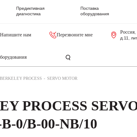
Предиктивная
Поставка
диагностика
оборудования
Россия
,
Напишите нам
Перезвоните мне
д.11, ли
резольверы
Контроллеры, блоки управления
Панели оператора, промышленные мониторы
Прочая промышленная электроника
Промышленные пульты уп
Серверные материнские платы
BERKELEY PROCESS
SERVO MOTOR
LEY PROCESS SERV
-0/B-00-NB/10