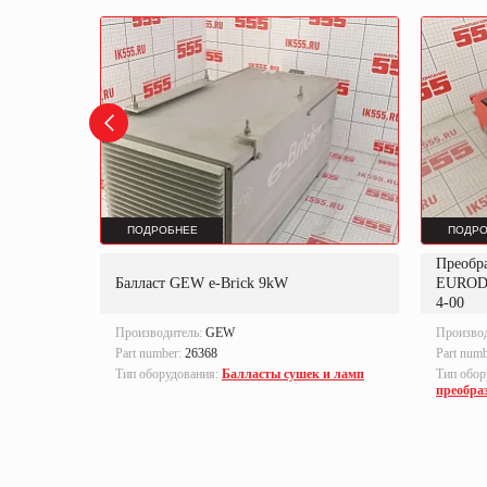
ПОДРОБНЕЕ
ПОДРО
Преобр
K
Балласт GEW e-Brick 9kW
EUROD
4-00
Производитель:
GEW
Произво
Part number:
26368
Part num
локи
Тип оборудования:
Балласты сушек и ламп
Тип обор
преобра