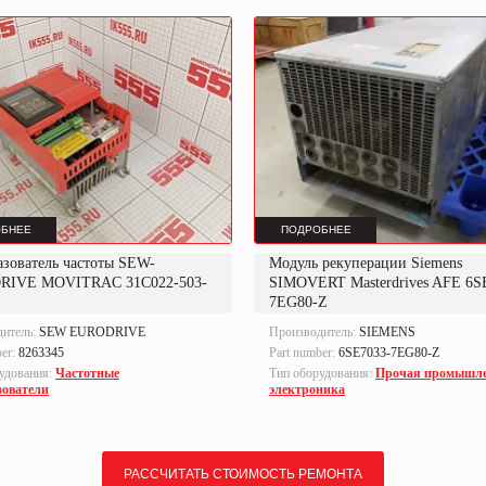
БНЕЕ
ПОДРОБНЕЕ
азователь частоты SEW-
Модуль рекуперации Siemens
RIVE MOVITRAC 31C022-503-
SIMOVERT Masterdrives AFE 6S
7EG80-Z
дитель:
SEW EURODRIVE
Производитель:
SIEMENS
ber:
8263345
Part number:
6SE7033-7EG80-Z
удования:
Частотные
Тип оборудования:
Прочая промышл
зователи
электроника
РАССЧИТАТЬ СТОИМОСТЬ РЕМОНТА