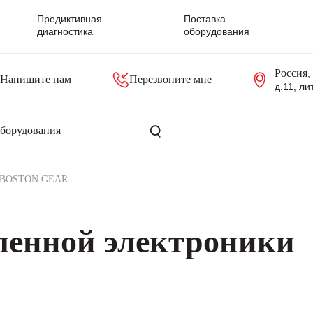
Предиктивная
Поставка
диагностика
оборудования
Россия
,
Напишите нам
Перезвоните мне
д.11, ли
резольверы
Контроллеры, блоки управления
Панели оператора, промышленные мониторы
Прочая промышленная электроника
Промышленные пульты уп
Серверные материнские платы
BOSTON GEAR
енной электроники