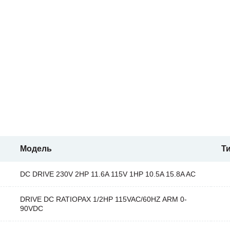
Модель
Т
DC DRIVE 230V 2HP 11.6A 115V 1HP 10.5A 15.8A AC
DRIVE DC RATIOPAX 1/2HP 115VAC/60HZ ARM 0-
90VDC