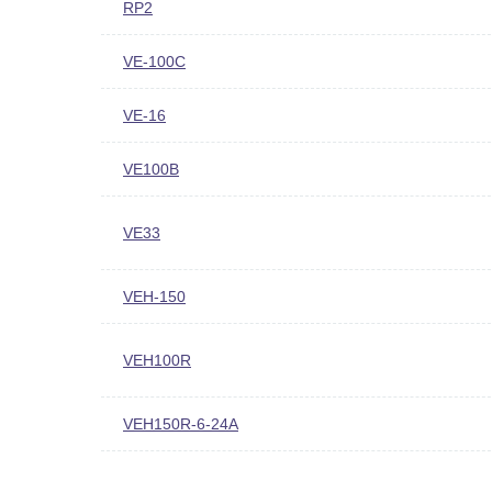
RP2
VE-100C
VE-16
VE100B
VE33
VEH-150
VEH100R
VEH150R-6-24A