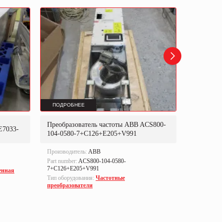
ПОДРОБНЕЕ
ПОДРОБ
Преобразователь частоты ABB ACS800-
Преобраз
E7033-
104-0580-7+C126+E205+V991
302P31
Производитель:
ABB
Производи
Part number:
ACS800-104-0580-
Part numbe
7+C126+E205+V991
енная
Тип оборуд
Тип оборудования:
Частотные
преобразо
преобразователи