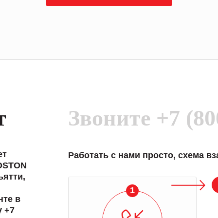
т
Звоните
+7 (80
ет
Работать с нами просто, схема в
BOSTON
ьятти,
1
нте в
у +7