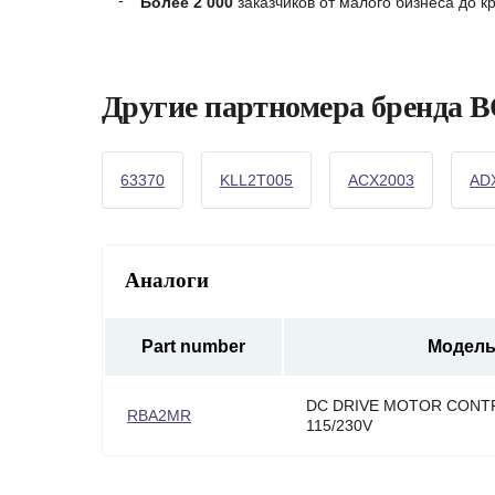
Более 2 000
заказчиков от малого бизнеса до 
Другие партномера бренда
63370
KLL2T005
ACX2003
AD
Аналоги
Part number
Модел
DC DRIVE MOTOR CONTR
RBA2MR
115/230V