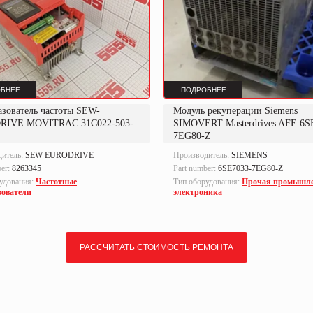
БНЕЕ
ПОДРОБНЕЕ
азователь частоты SEW-
Модуль рекуперации Siemens
RIVE MOVITRAC 31C022-503-
SIMOVERT Masterdrives AFE 6S
7EG80-Z
дитель:
SEW EURODRIVE
Производитель:
SIEMENS
ber:
8263345
Part number:
6SE7033-7EG80-Z
удования:
Частотные
Тип оборудования:
Прочая промышл
зователи
электроника
РАССЧИТАТЬ СТОИМОСТЬ РЕМОНТА