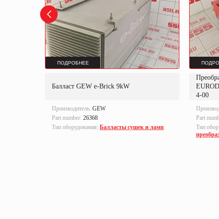
ПОДРОБНЕЕ
ПОДРО
Преобр
K
Балласт GEW e-Brick 9kW
EUROD
4-00
Производитель:
GEW
Произво
Part number:
26368
Part num
локи
Тип оборудования:
Балласты сушек и ламп
Тип обор
преобра