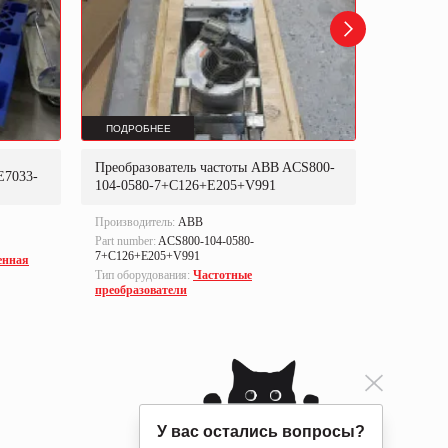
ПОДРОБНЕЕ
ПОДРОБ
Преобразователь частоты ABB ACS800-
Преобраз
E7033-
104-0580-7+C126+E205+V991
302P31
Производитель:
ABB
Производи
Part number:
ACS800-104-0580-
Part numbe
7+C126+E205+V991
енная
Тип оборуд
Тип оборудования:
Частотные
преобразо
преобразователи
У вас остались вопросы?