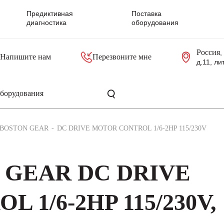
Предиктивная
Поставка
диагностика
оборудования
Россия
,
Напишите нам
Перезвоните мне
д.11, ли
резольверы
Контроллеры, блоки управления
Панели оператора, промышленные мониторы
Прочая промышленная электроника
Промышленные пульты уп
Серверные материнские платы
BOSTON GEAR
DC DRIVE MOTOR CONTROL 1/6-2HP 115/230V
 GEAR DC DRIVE
 1/6-2HP 115/230V,