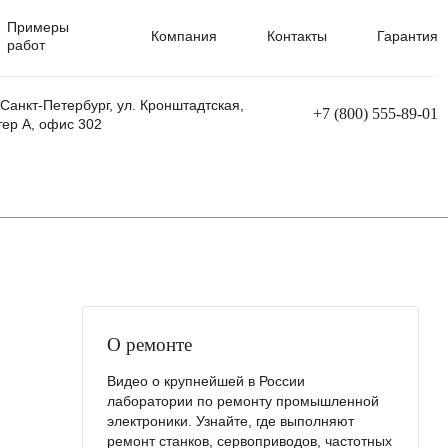
Примеры
Компания
Контакты
Гарантия
работ
 Санкт-Петербург, ул. Кронштадтская,
+7 (800) 555-89-01
тер А, офис 302
равления
Ремонт сварочных трансформаторов
Ремонт аппаратов плазменной резки
Ремонт сварочных полуавтоматов
Ремонт плазменных станков с ЧПУ
О ремонте
Видео о крупнейшей в России
лаборатории по ремонту промышленной
электроники. Узнайте, где выполняют
ремонт станков, сервоприводов, частотных