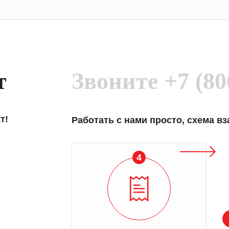
т
Звоните
+7 (80
т!
Работать с нами просто, схема в
4