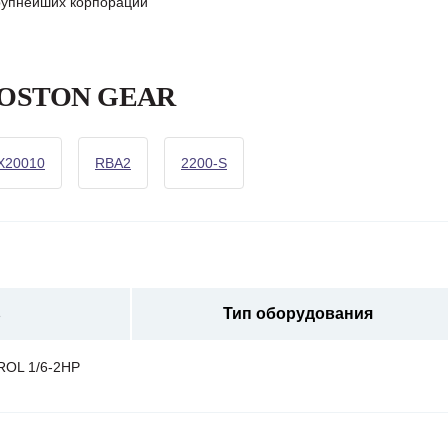
крупнейших корпораций
 BOSTON GEAR
X20010
RBA2
2200-S
ь
Тип оборудования
OL 1/6-2HP