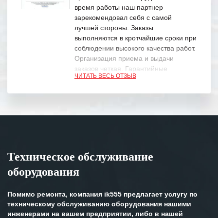
время работы наш партнер
зарекомендовал себя с самой
лучшей стороны. Заказы
выполняются в кротчайшие сроки при
соблюдении высокого качества работ.
Организация приема и выдачи
заказов четкая. Гарантийные
ЧИТАТЬ ВЕСЬ ОТЗЫВ
обязательства выполняются в
полном объеме.
Выражаем благодарность Вашим
специалистам за профессионализм и
оперативное решение поставленных
задач.
Техническое обслуживание
Особенно хочется отметить высокую
оборудования
клиентоориентированность
персонала Вашей компании,
готовность помочь в самых сложных
Помимо ремонта, компания ik555 предлагает услугу по
ситуациях.
техническому обслуживанию оборудования нашими
инженерами на вашем предприятии, либо в нашей