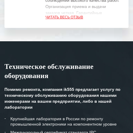
соблюдении высокого качества работ.
Организация приема и выдачи
заказов четкая. Гарантийные
ЧИТАТЬ ВЕСЬ ОТЗЫВ
обязательства выполняются в
полном объеме.
Выражаем благодарность Вашим
специалистам за профессионализм и
оперативное решение поставленных
задач.
Техническое обслуживание
Особенно хочется отметить высокую
оборудования
клиентоориентированность
персонала Вашей компании,
готовность помочь в самых сложных
Помимо ремонта, компания ik555 предлагает услугу по
ситуациях.
техническому обслуживанию оборудования нашими
инженерами на вашем предприятии, либо в нашей
Мы высоко ценим сложившиеся
лаборатории
между нашими компаниями открытые
и доверительные партнерские
Крупнейшая лаборатория в России по ремонту
промышленной электроники на компонентном уровне
отношения и искренне желаем
«Инженерной компании «555» долгих
Международный сертификат стандарта IPC