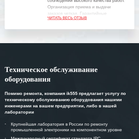
соблюдении высокого качества работ.
Организация приема и выдачи
заказов четкая. Гарантийные
ЧИТАТЬ ВЕСЬ ОТЗЫВ
обязательства выполняются в
полном объеме.
Выражаем благодарность Вашим
специалистам за профессионализм и
оперативное решение поставленных
задач.
Техническое обслуживание
Особенно хочется отметить высокую
оборудования
клиентоориентированность
персонала Вашей компании,
готовность помочь в самых сложных
Помимо ремонта, компания ik555 предлагает услугу по
ситуациях.
техническому обслуживанию оборудования нашими
инженерами на вашем предприятии, либо в нашей
Мы высоко ценим сложившиеся
лаборатории
между нашими компаниями открытые
и доверительные партнерские
Крупнейшая лаборатория в России по ремонту
промышленной электроники на компонентном уровне
отношения и искренне желаем
«Инженерной компании «555» долгих
Международный сертификат стандарта IPC