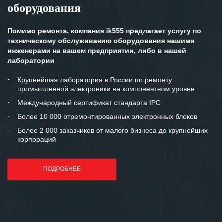
оборудования
клиентоориентированность
персонала Вашей компании,
готовность помочь в самых сложных
Помимо ремонта, компания ik555 предлагает услугу по
ситуациях.
техническому обслуживанию оборудования нашими
инженерами на вашем предприятии, либо в нашей
Мы высоко ценим сложившиеся
лаборатории
между нашими компаниями открытые
и доверительные партнерские
Крупнейшая лаборатория в России по ремонту
промышленной электроники на компонентном уровне
отношения и искренне желаем
«Инженерной компании «555» долгих
Международный сертификат стандарта IPC
лет успеха и процветания.
Более 10 000 отремонтированных электронных блоков
Более 2 000 заказчиков от малого бизнеса до крупнейших
корпораций
ПОДРОБНЕЕ