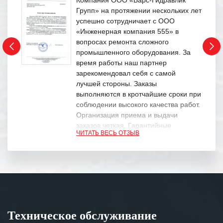
Групп» на протяжении нескольких лет
успешно сотрудничает с ООО
«Инженерная компания 555» в
вопросах ремонта сложного
промышленного оборудования. За
время работы наш партнер
зарекомендовал себя с самой
лучшей стороны. Заказы
выполняются в кротчайшие сроки при
соблюдении высокого качества работ.
Организация приема и выдачи
заказов четкая. Гарантийные
ЧИТАТЬ ВЕСЬ ОТЗЫВ
обязательства выполняются в
полном объеме.
Выражаем благодарность Вашим
специалистам за профессионализм и
оперативное решение поставленных
задач.
Техническое обслуживание
Особенно хочется отметить высокую