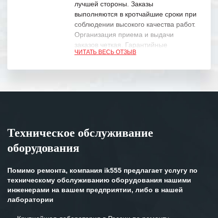
лучшей стороны. Заказы
выполняются в кротчайшие сроки при
соблюдении высокого качества работ.
Организация приема и выдачи
заказов четкая. Гарантийные
ЧИТАТЬ ВЕСЬ ОТЗЫВ
обязательства выполняются в
полном объеме.
Выражаем благодарность Вашим
специалистам за профессионализм и
оперативное решение поставленных
задач.
Техническое обслуживание
Особенно хочется отметить высокую
оборудования
клиентоориентированность
персонала Вашей компании,
готовность помочь в самых сложных
Помимо ремонта, компания ik555 предлагает услугу по
ситуациях.
техническому обслуживанию оборудования нашими
инженерами на вашем предприятии, либо в нашей
Мы высоко ценим сложившиеся
лаборатории
между нашими компаниями открытые
и доверительные партнерские