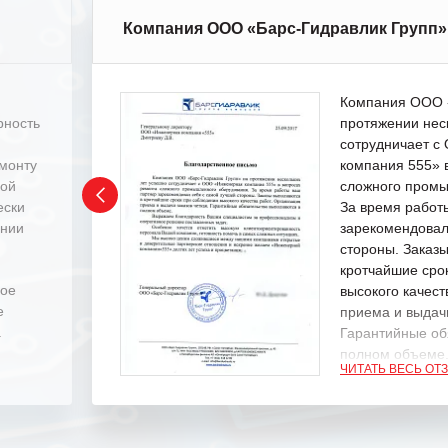
Компания ООО «Барс-Гидравлик Групп»
Компания ООО «
рность
протяжении нес
сотрудничает 
емонту
компания 555» 
ной
сложного промы
ески
За время работ
ении
зарекомендовал
стороны. Заказ
кротчайшие сро
ное
высокого качест
е
приема и выдачи
.
Гарантийные об
полном объеме
ЧИТАТЬ ВЕСЬ ОТ
Выражаем благ
специалистам з
оперативное ре