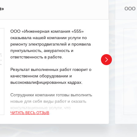
л»
ООО 
ООО «Инженерная компания «555»
оказывала нашей компании услуги по
ремонту электродвигателей и проявила
пунктуальность, аккуратность и
ответственность в работе.
Результат выполненных работ говорит о
качественном оборудовании и
высококвалифицированных кадрах.
Сотрудники компании готовы выполнить
новые для себя виды работ и оказать
консультационные услуги, что
ЧИТАТЬ ВЕСЬ ОТЗЫВ
характеризует их как профессионалов
своего дела.
Рекомендуем ООО «ИК «555» как