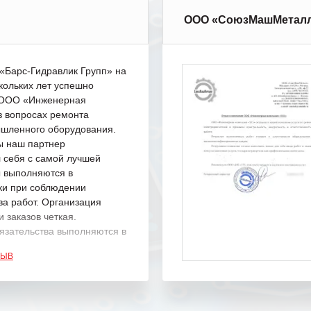
ООО «СоюзМашМетал
Барс-Гидравлик Групп» на
кольких лет успешно
с ООО «Инженерная
в вопросах ремонта
шленного оборудования.
ы наш партнер
 себя с самой лучшей
ы выполняются в
ки при соблюдении
ва работ. Организация
 заказов четкая.
язательства выполняются в
.
ЗЫВ
одарность Вашим
а профессионализм и
шение поставленных задач.