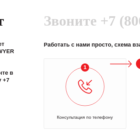
т
Звоните
+7 (80
ет
Работать с нами просто, схема в
DWYER
1
нте в
у +7
Консультация по телефону