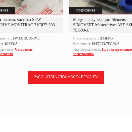
БНЕЕ
ПОДРОБНЕЕ
азователь частоты SEW-
Модуль рекуперации Siemens
RIVE MOVITRAC 31C022-503-
SIMOVERT Masterdrives AFE 6S
7EG80-Z
дитель:
SEW EURODRIVE
Производитель:
SIEMENS
ber:
8263345
Part number:
6SE7033-7EG80-Z
удования:
Частотные
Тип оборудования:
Прочая промышл
зователи
электроника
РАССЧИТАТЬ СТОИМОСТЬ РЕМОНТА