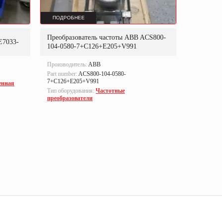
ПОДРОБНЕЕ
ПОДРОБ
Преобразователь частоты ABB ACS800-
Преобраз
E7033-
104-0580-7+C126+E205+V991
302P31
Производитель:
ABB
Производи
Part number:
ACS800-104-0580-
Part numbe
7+C126+E205+V991
енная
Тип оборуд
Тип оборудования:
Частотные
преобразо
преобразователи