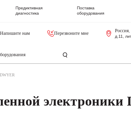
Предиктивная
Поставка
диагностика
оборудования
Россия
,
Напишите нам
Перезвоните мне
д.11, ли
резольверы
Контроллеры, блоки управления
Панели оператора, промышленные мониторы
Прочая промышленная электроника
Промышленные пульты уп
Серверные материнские платы
DWYER
ленной электроник