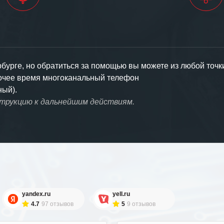
урге, но обратиться за помощью вы можете из любой точк
бочее время многоканальный телефон
ный).
струкцию к дальнейшим действиям.
yandex.ru
yell.ru
4.7
97 отзывов
5
9 отзывов