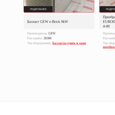
ПОДРОБНЕЕ
ПОДРО
Преобр
K
Балласт GEW e-Brick 9kW
EUROD
4-00
Производитель:
GEW
Произво
Part number:
26368
Part num
локи
Тип оборудования:
Балласты сушек и ламп
Тип обор
преобра