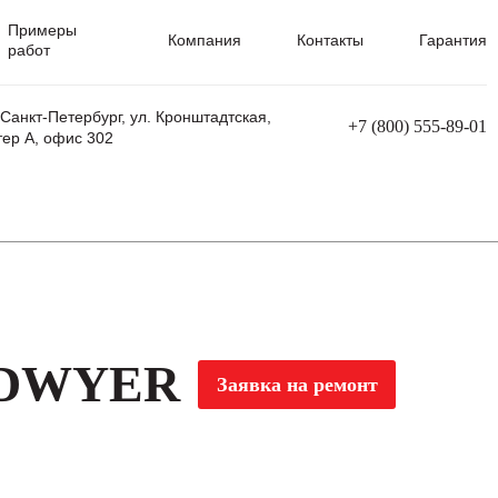
Примеры
Компания
Контакты
Гарантия
работ
 Санкт-Петербург, ул. Кронштадтская,
+7 (800) 555-89-01
тер А, офис 302
равления
Ремонт сварочных трансформаторов
Ремонт аппаратов плазменной резки
Ремонт сварочных полуавтоматов
Ремонт плазменных станков с ЧПУ
и DWYER
Заявка на ремонт