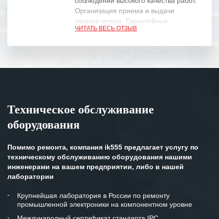
соблюдении высокого качества работ.
Организация приема и выдачи
заказов четкая. Гарантийные
ЧИТАТЬ ВЕСЬ ОТЗЫВ
обязательства выполняются в
полном объеме.
Выражаем благодарность Вашим
специалистам за профессионализм и
оперативное решение поставленных
задач.
Техническое обслуживание
Особенно хочется отметить высокую
оборудования
клиентоориентированность
персонала Вашей компании,
готовность помочь в самых сложных
Помимо ремонта, компания ik555 предлагает услугу по
ситуациях.
техническому обслуживанию оборудования нашими
инженерами на вашем предприятии, либо в нашей
Мы высоко ценим сложившиеся
лаборатории
между нашими компаниями открытые
и доверительные партнерские
Крупнейшая лаборатория в России по ремонту
промышленной электроники на компонентном уровне
отношения и искренне желаем
«Инженерной компании «555» долгих
Международный сертификат стандарта IPC