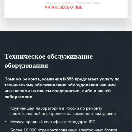
заказов четкая. Гарантийные
ЧИТАТЬ ВЕСЬ ОТЗЫВ
обязательства выполняются в
полном объеме.
Выражаем благодарность Вашим
специалистам за профессионализм и
оперативное решение поставленных
задач.
Техническое обслуживание
Особенно хочется отметить высокую
оборудования
клиентоориентированность
персонала Вашей компании,
готовность помочь в самых сложных
Помимо ремонта, компания ik555 предлагает услугу по
ситуациях.
техническому обслуживанию оборудования нашими
инженерами на вашем предприятии, либо в нашей
Мы высоко ценим сложившиеся
лаборатории
между нашими компаниями открытые
и доверительные партнерские
Крупнейшая лаборатория в России по ремонту
промышленной электроники на компонентном уровне
отношения и искренне желаем
«Инженерной компании «555» долгих
Международный сертификат стандарта IPC
лет успеха и процветания.
Более 10 000 отремонтированных электронных блоков