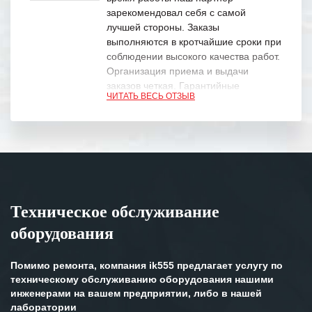
зарекомендовал себя с самой
лучшей стороны. Заказы
выполняются в кротчайшие сроки при
соблюдении высокого качества работ.
Организация приема и выдачи
заказов четкая. Гарантийные
ЧИТАТЬ ВЕСЬ ОТЗЫВ
обязательства выполняются в
полном объеме.
Выражаем благодарность Вашим
специалистам за профессионализм и
оперативное решение поставленных
задач.
Техническое обслуживание
Особенно хочется отметить высокую
оборудования
клиентоориентированность
персонала Вашей компании,
готовность помочь в самых сложных
Помимо ремонта, компания ik555 предлагает услугу по
ситуациях.
техническому обслуживанию оборудования нашими
инженерами на вашем предприятии, либо в нашей
Мы высоко ценим сложившиеся
лаборатории