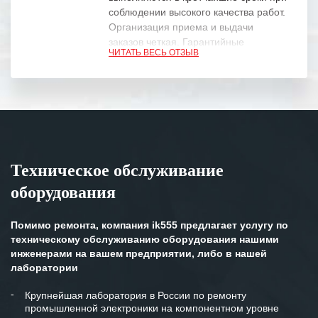
соблюдении высокого качества работ.
Организация приема и выдачи
заказов четкая. Гарантийные
ЧИТАТЬ ВЕСЬ ОТЗЫВ
обязательства выполняются в
полном объеме.
Выражаем благодарность Вашим
специалистам за профессионализм и
оперативное решение поставленных
задач.
Техническое обслуживание
Особенно хочется отметить высокую
оборудования
клиентоориентированность
персонала Вашей компании,
готовность помочь в самых сложных
Помимо ремонта, компания ik555 предлагает услугу по
ситуациях.
техническому обслуживанию оборудования нашими
инженерами на вашем предприятии, либо в нашей
Мы высоко ценим сложившиеся
лаборатории
между нашими компаниями открытые
и доверительные партнерские
Крупнейшая лаборатория в России по ремонту
промышленной электроники на компонентном уровне
отношения и искренне желаем