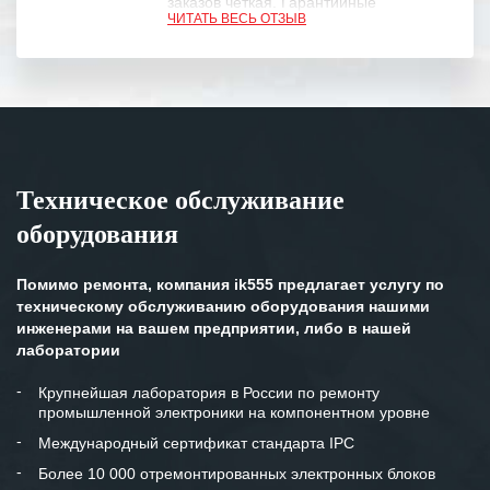
заказов четкая. Гарантийные
ЧИТАТЬ ВЕСЬ ОТЗЫВ
обязательства выполняются в
полном объеме.
Выражаем благодарность Вашим
специалистам за профессионализм и
оперативное решение поставленных
задач.
Техническое обслуживание
Особенно хочется отметить высокую
оборудования
клиентоориентированность
персонала Вашей компании,
готовность помочь в самых сложных
Помимо ремонта, компания ik555 предлагает услугу по
ситуациях.
техническому обслуживанию оборудования нашими
инженерами на вашем предприятии, либо в нашей
Мы высоко ценим сложившиеся
лаборатории
между нашими компаниями открытые
и доверительные партнерские
Крупнейшая лаборатория в России по ремонту
промышленной электроники на компонентном уровне
отношения и искренне желаем
«Инженерной компании «555» долгих
Международный сертификат стандарта IPC
лет успеха и процветания.
Более 10 000 отремонтированных электронных блоков