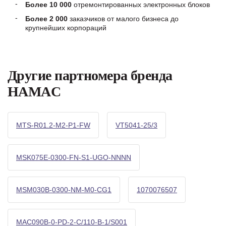
Более 10 000
отремонтированных электронных блоков
Более 2 000
заказчиков от малого бизнеса до
крупнейших корпораций
Другие партномера бренда
HAMAC
MTS-R01.2-M2-P1-FW
VT5041-25/3
MSK075E-0300-FN-S1-UGO-NNNN
MSM030B-0300-NM-M0-CG1
1070076507
MAC090B-0-PD-2-C/110-B-1/S001