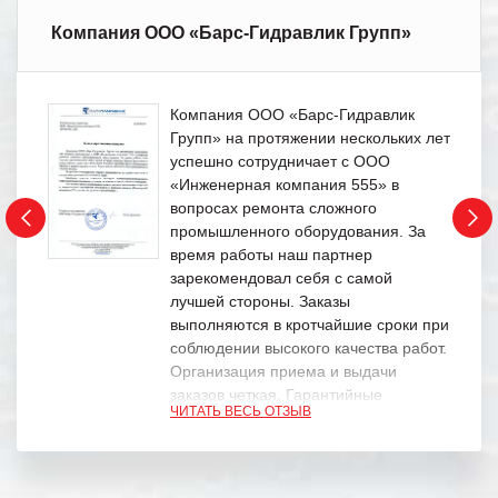
Компания ООО «Барс-Гидравлик Групп»
Компания ООО «Барс-Гидравлик
Групп» на протяжении нескольких лет
успешно сотрудничает с ООО
«Инженерная компания 555» в
вопросах ремонта сложного
промышленного оборудования. За
время работы наш партнер
зарекомендовал себя с самой
лучшей стороны. Заказы
выполняются в кротчайшие сроки при
соблюдении высокого качества работ.
Организация приема и выдачи
заказов четкая. Гарантийные
ЧИТАТЬ ВЕСЬ ОТЗЫВ
обязательства выполняются в
полном объеме.
Выражаем благодарность Вашим