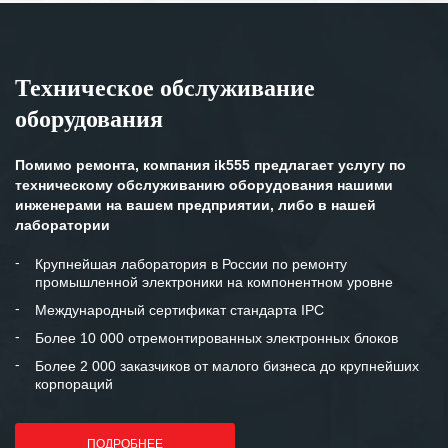
специалистам за профессионализм и
оперативное решение поставленных
задач.
Техническое обслуживание
Особенно хочется отметить высокую
оборудования
клиентоориентированность
персонала Вашей компании,
готовность помочь в самых сложных
Помимо ремонта, компания ik555 предлагает услугу по
ситуациях.
техническому обслуживанию оборудования нашими
инженерами на вашем предприятии, либо в нашей
Мы высоко ценим сложившиеся
лаборатории
между нашими компаниями открытые
и доверительные партнерские
Крупнейшая лаборатория в России по ремонту
промышленной электроники на компонентном уровне
отношения и искренне желаем
«Инженерной компании «555» долгих
Международный сертификат стандарта IPC
лет успеха и процветания.
Более 10 000 отремонтированных электронных блоков
Более 2 000 заказчиков от малого бизнеса до крупнейших
корпораций
ПОДРОБНЕЕ