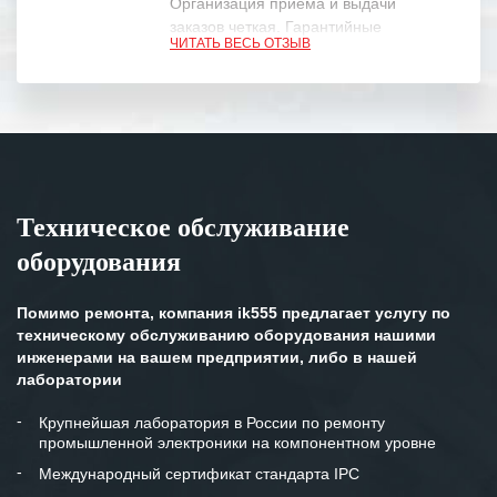
Организация приема и выдачи
заказов четкая. Гарантийные
ЧИТАТЬ ВЕСЬ ОТЗЫВ
обязательства выполняются в
полном объеме.
Выражаем благодарность Вашим
специалистам за профессионализм и
оперативное решение поставленных
задач.
Техническое обслуживание
Особенно хочется отметить высокую
оборудования
клиентоориентированность
персонала Вашей компании,
готовность помочь в самых сложных
Помимо ремонта, компания ik555 предлагает услугу по
ситуациях.
техническому обслуживанию оборудования нашими
инженерами на вашем предприятии, либо в нашей
Мы высоко ценим сложившиеся
лаборатории
между нашими компаниями открытые
и доверительные партнерские
Крупнейшая лаборатория в России по ремонту
промышленной электроники на компонентном уровне
отношения и искренне желаем
«Инженерной компании «555» долгих
Международный сертификат стандарта IPC
лет успеха и процветания.