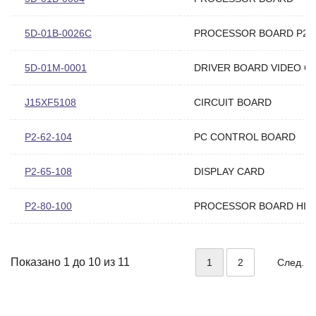
5D-01B-0026C
PROCESSOR BOARD P2-8
5D-01M-0001
DRIVER BOARD VIDEO C
J15XF5108
CIRCUIT BOARD
P2-62-104
PC CONTROL BOARD
P2-65-108
DISPLAY CARD
P2-80-100
PROCESSOR BOARD HI 
Показано 1 до 10 из 11
1
2
След.