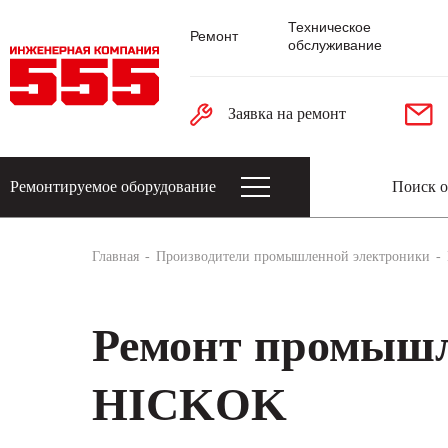
Техническое
Ремонт
обслуживание
Заявка на ремонт
Ремонтируемое оборудование
Датчики: энкодеры, тахогенераторы, 
Главная
Производители промышленной электроники
Ремонт промышл
HICKOK