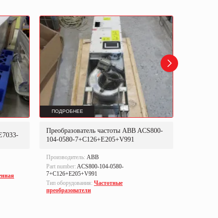
ПОДРОБНЕЕ
ПОДРОБ
Преобразователь частоты ABB ACS800-
Преобраз
E7033-
104-0580-7+C126+E205+V991
302P31
Производитель:
ABB
Производи
Part number:
ACS800-104-0580-
Part numbe
7+C126+E205+V991
енная
Тип оборуд
Тип оборудования:
Частотные
преобразо
преобразователи