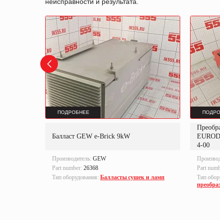
неисправности и результата.
ПОДРОБНЕЕ
ПОДРО
Преобр
K
Балласт GEW e-Brick 9kW
EUROD
4-00
Производитель:
GEW
Произво
Part number:
26368
Part num
локи
Тип оборудования:
Балласты сушек и ламп
Тип обор
преобра