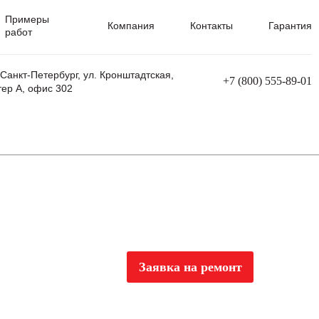
Примеры
Компания
Контакты
Гарантия
работ
 Санкт-Петербург, ул. Кронштадтская,
+7 (800) 555-89-01
тер А, офис 302
равления
Ремонт сварочных трансформаторов
Ремонт аппаратов плазменной резки
Ремонт сварочных полуавтоматов
Ремонт плазменных станков с ЧПУ
Заявка на ремонт