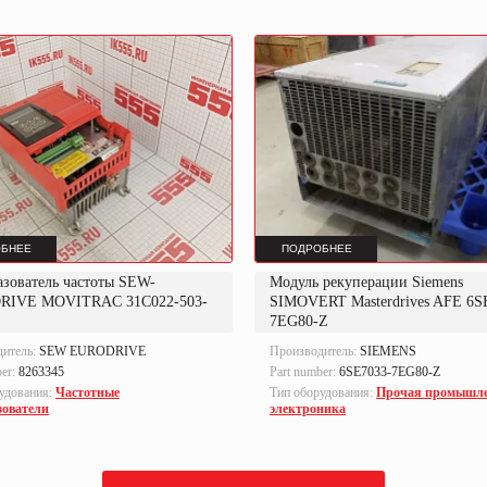
БНЕЕ
ПОДРОБНЕЕ
азователь частоты SEW-
Модуль рекуперации Siemens
RIVE MOVITRAC 31C022-503-
SIMOVERT Masterdrives AFE 6S
7EG80-Z
дитель:
SEW EURODRIVE
Производитель:
SIEMENS
ber:
8263345
Part number:
6SE7033-7EG80-Z
удования:
Частотные
Тип оборудования:
Прочая промышл
зователи
электроника