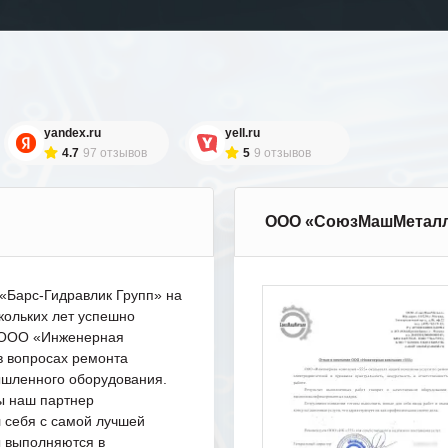
yandex.ru
yell.ru
4.7
97 отзывов
5
9 отзывов
ООО «СоюзМашМетал
Барс-Гидравлик Групп» на
кольких лет успешно
с ООО «Инженерная
в вопросах ремонта
шленного оборудования.
ы наш партнер
 себя с самой лучшей
ы выполняются в