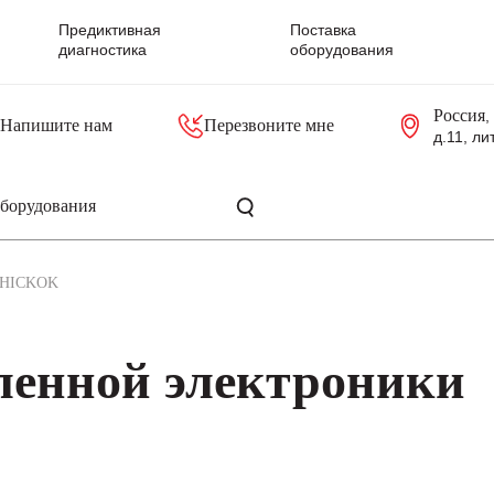
Предиктивная
Поставка
диагностика
оборудования
Россия
,
Напишите нам
Перезвоните мне
д.11, ли
резольверы
Контроллеры, блоки управления
Панели оператора, промышленные мониторы
Прочая промышленная электроника
Промышленные пульты уп
Серверные материнские платы
HICKOK
енной электроники