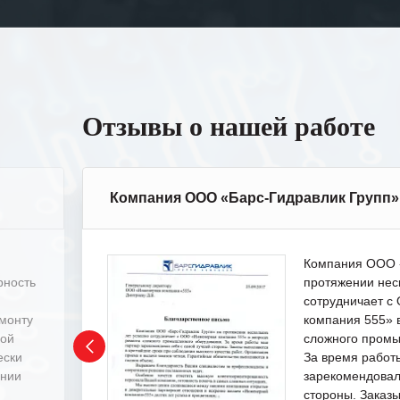
Отзывы о нашей работе
Компания ООО «Барс-Гидравлик Групп»
Компания ООО «
рность
протяжении нес
сотрудничает 
емонту
компания 555» 
ной
сложного промы
ески
За время работ
ении
зарекомендовал
стороны. Заказ