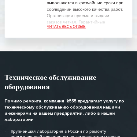
выполняются в кротчайшие сроки при
соблюдении высокого качества работ.
Организация приема и выдачи
заказов четкая. Гарантийные
ЧИТАТЬ ВЕСЬ ОТЗЫВ
обязательства выполняются в
полном объеме.
Выражаем благодарность Вашим
специалистам за профессионализм и
оперативное решение поставленных
задач.
Техническое обслуживание
Особенно хочется отметить высокую
оборудования
клиентоориентированность
персонала Вашей компании,
готовность помочь в самых сложных
Помимо ремонта, компания ik555 предлагает услугу по
ситуациях.
техническому обслуживанию оборудования нашими
инженерами на вашем предприятии, либо в нашей
Мы высоко ценим сложившиеся
лаборатории
между нашими компаниями открытые
и доверительные партнерские
Крупнейшая лаборатория в России по ремонту
промышленной электроники на компонентном уровне
отношения и искренне желаем