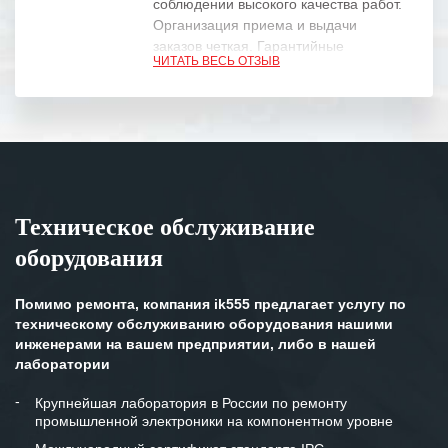
соблюдении высокого качества работ.
Организация приема и выдачи
заказов четкая. Гарантийные
ЧИТАТЬ ВЕСЬ ОТЗЫВ
обязательства выполняются в
полном объеме.
Выражаем благодарность Вашим
специалистам за профессионализм и
оперативное решение поставленных
задач.
Техническое обслуживание
Особенно хочется отметить высокую
оборудования
клиентоориентированность
персонала Вашей компании,
готовность помочь в самых сложных
Помимо ремонта, компания ik555 предлагает услугу по
ситуациях.
техническому обслуживанию оборудования нашими
инженерами на вашем предприятии, либо в нашей
Мы высоко ценим сложившиеся
лаборатории
между нашими компаниями открытые
и доверительные партнерские
Крупнейшая лаборатория в России по ремонту
промышленной электроники на компонентном уровне
отношения и искренне желаем
«Инженерной компании «555» долгих