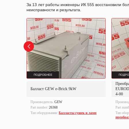
За 13 лет работы инженеры ИК 555 восстановили бо
неисправности и результата.
ПОДРОБНЕЕ
ПОДРО
Преобр
K
Балласт GEW e-Brick 9kW
EUROD
4-00
Производитель:
GEW
Произво
Part number:
26368
Part num
локи
Тип оборудования:
Балласты сушек и ламп
Тип обор
преобра