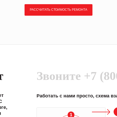
РАССЧИТАТЬ СТОИМОСТЬ РЕМОНТА
т
Звоните
+7 (80
ет
Работать с нами просто, схема в
C
ге,
и
1