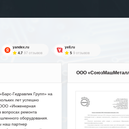
yandex.ru
yell.ru
4.7
97 отзывов
5
9 отзывов
ООО «СоюзМашМетал
Барс-Гидравлик Групп» на
кольких лет успешно
с ООО «Инженерная
в вопросах ремонта
шленного оборудования.
ы наш партнер