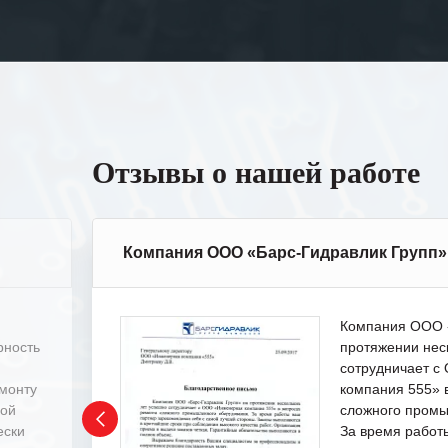
Отзывы о нашей работе
Компания ООО «Барс-Гидравлик Групп»
Компания ООО «
рность
протяжении нес
сотрудничает 
емонту
компания 555» 
ной
сложного промы
ески
За время работ