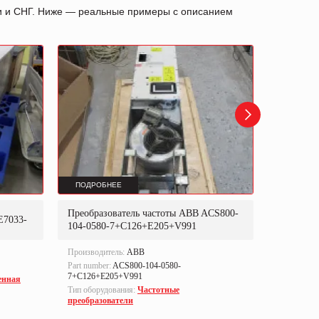
ии и СНГ. Ниже — реальные примеры с описанием
ПОДРОБНЕЕ
ПОДРОБ
Преобразователь частоты ABB ACS800-
Преобраз
E7033-
104-0580-7+C126+E205+V991
302P31
Производитель:
ABB
Производи
Part number:
ACS800-104-0580-
Part numbe
7+C126+E205+V991
енная
Тип оборуд
Тип оборудования:
Частотные
преобразо
преобразователи