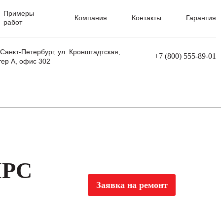
Примеры
Компания
Контакты
Гарантия
работ
 Санкт-Петербург, ул. Кронштадтская,
+7 (800) 555-89-01
тер А, офис 302
равления
Ремонт сварочных трансформаторов
Ремонт аппаратов плазменной резки
Ремонт сварочных полуавтоматов
Ремонт плазменных станков с ЧПУ
IPC
Заявка на ремонт