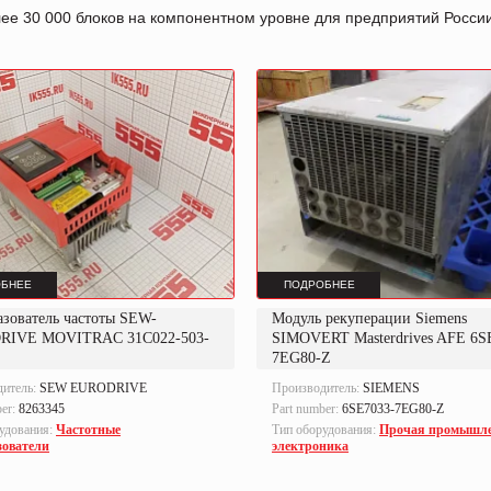
лее 30 000 блоков на компонентном уровне для предприятий Росс
БНЕЕ
ПОДРОБНЕЕ
азователь частоты SEW-
Модуль рекуперации Siemens
RIVE MOVITRAC 31C022-503-
SIMOVERT Masterdrives AFE 6S
7EG80-Z
дитель:
SEW EURODRIVE
Производитель:
SIEMENS
ber:
8263345
Part number:
6SE7033-7EG80-Z
удования:
Частотные
Тип оборудования:
Прочая промышл
зователи
электроника