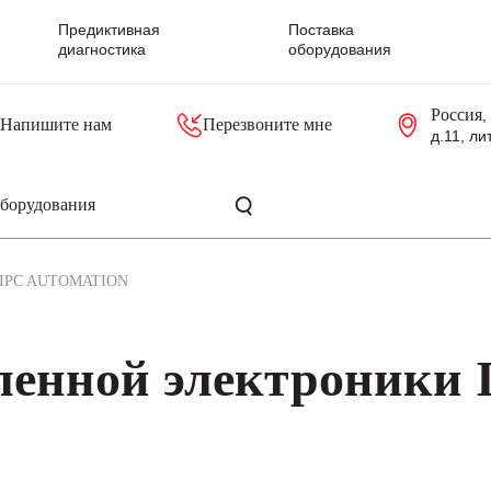
Предиктивная
Поставка
диагностика
оборудования
Россия
,
Напишите нам
Перезвоните мне
д.11, ли
резольверы
Контроллеры, блоки управления
Панели оператора, промышленные мониторы
Прочая промышленная электроника
Промышленные пульты уп
Серверные материнские платы
IPC AUTOMATION
енной электроники 