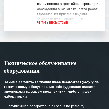
выполняются в кротчайшие сроки при
соблюдении высокого качества работ.
Организация приема и выдачи
заказов четкая. Гарантийные
ЧИТАТЬ ВЕСЬ ОТЗЫВ
обязательства выполняются в
полном объеме.
Выражаем благодарность Вашим
специалистам за профессионализм и
оперативное решение поставленных
задач.
Техническое обслуживание
Особенно хочется отметить высокую
оборудования
клиентоориентированность
персонала Вашей компании,
готовность помочь в самых сложных
Помимо ремонта, компания ik555 предлагает услугу по
ситуациях.
техническому обслуживанию оборудования нашими
инженерами на вашем предприятии, либо в нашей
Мы высоко ценим сложившиеся
лаборатории
между нашими компаниями открытые
и доверительные партнерские
Крупнейшая лаборатория в России по ремонту