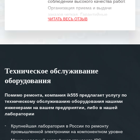
соблюдении высокого качества работ.
Организация приема и выдачи
заказов четкая. Гарантийные
ЧИТАТЬ ВЕСЬ ОТЗЫВ
обязательства выполняются в
полном объеме.
Выражаем благодарность Вашим
специалистам за профессионализм и
оперативное решение поставленных
задач.
Техническое обслуживание
Особенно хочется отметить высокую
оборудования
клиентоориентированность
персонала Вашей компании,
готовность помочь в самых сложных
Помимо ремонта, компания ik555 предлагает услугу по
ситуациях.
техническому обслуживанию оборудования нашими
инженерами на вашем предприятии, либо в нашей
Мы высоко ценим сложившиеся
лаборатории
между нашими компаниями открытые
и доверительные партнерские
Крупнейшая лаборатория в России по ремонту
промышленной электроники на компонентном уровне
отношения и искренне желаем
«Инженерной компании «555» долгих