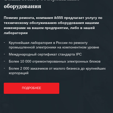
оборудования
клиентоориентированность
персонала Вашей компании,
готовность помочь в самых сложных
Помимо ремонта, компания ik555 предлагает услугу по
ситуациях.
техническому обслуживанию оборудования нашими
инженерами на вашем предприятии, либо в нашей
Мы высоко ценим сложившиеся
лаборатории
между нашими компаниями открытые
и доверительные партнерские
Крупнейшая лаборатория в России по ремонту
промышленной электроники на компонентном уровне
отношения и искренне желаем
«Инженерной компании «555» долгих
Международный сертификат стандарта IPC
лет успеха и процветания.
Более 10 000 отремонтированных электронных блоков
Более 2 000 заказчиков от малого бизнеса до крупнейших
корпораций
ПОДРОБНЕЕ