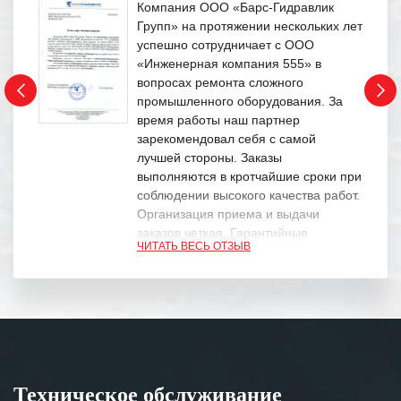
Компания ООО «Барс-Гидравлик
Групп» на протяжении нескольких лет
успешно сотрудничает с ООО
«Инженерная компания 555» в
вопросах ремонта сложного
промышленного оборудования. За
время работы наш партнер
зарекомендовал себя с самой
лучшей стороны. Заказы
выполняются в кротчайшие сроки при
соблюдении высокого качества работ.
Организация приема и выдачи
заказов четкая. Гарантийные
ЧИТАТЬ ВЕСЬ ОТЗЫВ
обязательства выполняются в
полном объеме.
Выражаем благодарность Вашим
специалистам за профессионализм и
оперативное решение поставленных
задач.
Техническое обслуживание
Особенно хочется отметить высокую