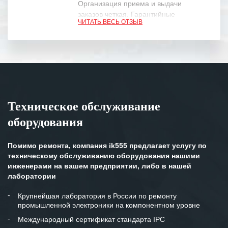
Организация приема и выдачи
заказов четкая. Гарантийные
ЧИТАТЬ ВЕСЬ ОТЗЫВ
обязательства выполняются в
полном объеме.
Выражаем благодарность Вашим
специалистам за профессионализм и
оперативное решение поставленных
задач.
Техническое обслуживание
Особенно хочется отметить высокую
оборудования
клиентоориентированность
персонала Вашей компании,
готовность помочь в самых сложных
Помимо ремонта, компания ik555 предлагает услугу по
ситуациях.
техническому обслуживанию оборудования нашими
инженерами на вашем предприятии, либо в нашей
Мы высоко ценим сложившиеся
лаборатории
между нашими компаниями открытые
и доверительные партнерские
Крупнейшая лаборатория в России по ремонту
промышленной электроники на компонентном уровне
отношения и искренне желаем
«Инженерной компании «555» долгих
Международный сертификат стандарта IPC
лет успеха и процветания.