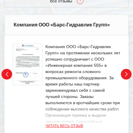
Все отзывы
Компания ООО «Барс-Гидравлик Групп»
Компания ООО «Барс-Гидравлик
Групп» на протяжении нескольких лет
успешно сотрудничает с ООО
«Инженерная компания 555» в
вопросах ремонта сложного
промышленного оборудования. За
время работы наш партнер
зарекомендовал себя с самой
лучшей стороны. Заказы
выполняются в кротчайшие сроки при
соблюдении высокого качества работ.
Организация приема и выдачи
заказов четкая. Гарантийные
ЧИТАТЬ ВЕСЬ ОТЗЫВ
обязательства выполняются в