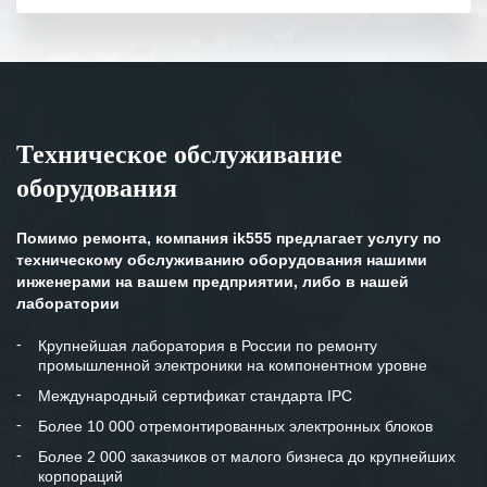
полном объеме.
Выражаем благодарность Вашим
специалистам за профессионализм и
оперативное решение поставленных
задач.
Техническое обслуживание
Особенно хочется отметить высокую
оборудования
клиентоориентированность
персонала Вашей компании,
готовность помочь в самых сложных
Помимо ремонта, компания ik555 предлагает услугу по
ситуациях.
техническому обслуживанию оборудования нашими
инженерами на вашем предприятии, либо в нашей
Мы высоко ценим сложившиеся
лаборатории
между нашими компаниями открытые
и доверительные партнерские
Крупнейшая лаборатория в России по ремонту
промышленной электроники на компонентном уровне
отношения и искренне желаем
«Инженерной компании «555» долгих
Международный сертификат стандарта IPC
лет успеха и процветания.
Более 10 000 отремонтированных электронных блоков
Более 2 000 заказчиков от малого бизнеса до крупнейших
корпораций