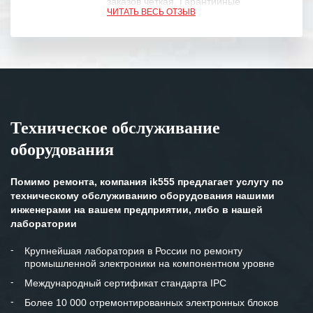
заказов четкая. Гарантийные
ЧИТАТЬ ВЕСЬ ОТЗЫВ
обязательства выполняются в
полном объеме.
Выражаем благодарность Вашим
специалистам за профессионализм и
оперативное решение поставленных
задач.
Техническое обслуживание
Особенно хочется отметить высокую
оборудования
клиентоориентированность
персонала Вашей компании,
готовность помочь в самых сложных
Помимо ремонта, компания ik555 предлагает услугу по
ситуациях.
техническому обслуживанию оборудования нашими
инженерами на вашем предприятии, либо в нашей
Мы высоко ценим сложившиеся
лаборатории
между нашими компаниями открытые
и доверительные партнерские
Крупнейшая лаборатория в России по ремонту
промышленной электроники на компонентном уровне
отношения и искренне желаем
«Инженерной компании «555» долгих
Международный сертификат стандарта IPC
лет успеха и процветания.
Более 10 000 отремонтированных электронных блоков