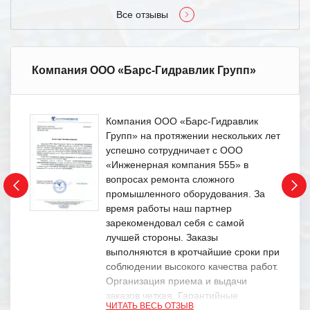
Все отзывы
Компания ООО «Барс-Гидравлик Групп»
Компания ООО «Барс-Гидравлик
Групп» на протяжении нескольких лет
успешно сотрудничает с ООО
«Инженерная компания 555» в
вопросах ремонта сложного
промышленного оборудования. За
время работы наш партнер
зарекомендовал себя с самой
лучшей стороны. Заказы
выполняются в кротчайшие сроки при
соблюдении высокого качества работ.
Организация приема и выдачи
заказов четкая. Гарантийные
ЧИТАТЬ ВЕСЬ ОТЗЫВ
обязательства выполняются в