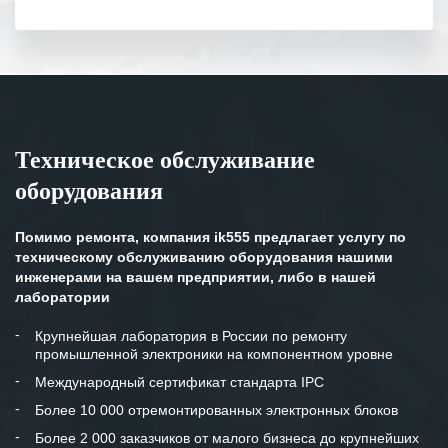
полном объеме.
Выражаем благодарность Вашим
специалистам за профессионализм и
оперативное решение поставленных
задач.
Техническое обслуживание
Особенно хочется отметить высокую
оборудования
клиентоориентированность
персонала Вашей компании,
готовность помочь в самых сложных
Помимо ремонта, компания ik555 предлагает услугу по
ситуациях.
техническому обслуживанию оборудования нашими
инженерами на вашем предприятии, либо в нашей
Мы высоко ценим сложившиеся
лаборатории
между нашими компаниями открытые
и доверительные партнерские
Крупнейшая лаборатория в России по ремонту
промышленной электроники на компонентном уровне
отношения и искренне желаем
«Инженерной компании «555» долгих
Международный сертификат стандарта IPC
лет успеха и процветания.
Более 10 000 отремонтированных электронных блоков
Более 2 000 заказчиков от малого бизнеса до крупнейших