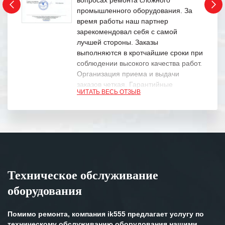
промышленного оборудования. За
время работы наш партнер
зарекомендовал себя с самой
лучшей стороны. Заказы
выполняются в кротчайшие сроки при
соблюдении высокого качества работ.
Организация приема и выдачи
заказов четкая. Гарантийные
ЧИТАТЬ ВЕСЬ ОТЗЫВ
обязательства выполняются в
полном объеме.
Выражаем благодарность Вашим
специалистам за профессионализм и
оперативное решение поставленных
задач.
Техническое обслуживание
Особенно хочется отметить высокую
оборудования
клиентоориентированность
персонала Вашей компании,
готовность помочь в самых сложных
Помимо ремонта, компания ik555 предлагает услугу по
ситуациях.
техническому обслуживанию оборудования нашими