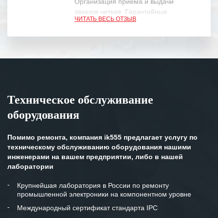
Организация приема и выдачи
заказов четкая. Гарантийные
ЧИТАТЬ ВЕСЬ ОТЗЫВ
обязательства выполняются в
полном объеме.
Выражаем благодарность Вашим
специалистам за профессионализм и
оперативное решение поставленных
задач.
Техническое обслуживание
Особенно хочется отметить высокую
оборудования
клиентоориентированность
персонала Вашей компании,
готовность помочь в самых сложных
Помимо ремонта, компания ik555 предлагает услугу по
ситуациях.
техническому обслуживанию оборудования нашими
инженерами на вашем предприятии, либо в нашей
Мы высоко ценим сложившиеся
лаборатории
между нашими компаниями открытые
и доверительные партнерские
Крупнейшая лаборатория в России по ремонту
промышленной электроники на компонентном уровне
отношения и искренне желаем
«Инженерной компании «555» долгих
Международный сертификат стандарта IPC
лет успеха и процветания.