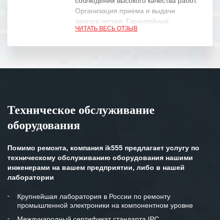
соблюдении высокого качества работ.
Организация приема и выдачи
заказов четкая. Гарантийные
ЧИТАТЬ ВЕСЬ ОТЗЫВ
обязательства выполняются в
полном объеме.
Выражаем благодарность Вашим
специалистам за профессионализм и
оперативное решение поставленных
задач.
Техническое обслуживание
Особенно хочется отметить высокую
оборудования
клиентоориентированность
персонала Вашей компании,
готовность помочь в самых сложных
Помимо ремонта, компания ik555 предлагает услугу по
ситуациях.
техническому обслуживанию оборудования нашими
инженерами на вашем предприятии, либо в нашей
Мы высоко ценим сложившиеся
лаборатории
между нашими компаниями открытые
и доверительные партнерские
Крупнейшая лаборатория в России по ремонту
промышленной электроники на компонентном уровне
отношения и искренне желаем
«Инженерной компании «555» долгих
Международный сертификат стандарта IPC