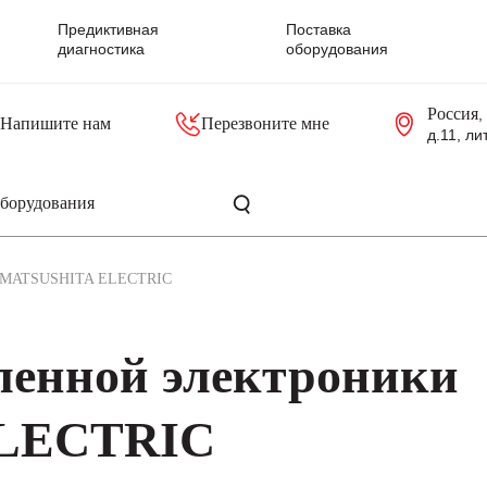
Предиктивная
Поставка
диагностика
оборудования
Россия
,
Напишите нам
Перезвоните мне
д.11, ли
резольверы
Контроллеры, блоки управления
Панели оператора, промышленные мониторы
Прочая промышленная электроника
Промышленные пульты уп
Серверные материнские платы
MATSUSHITA ELECTRIC
енной электроники
LECTRIC