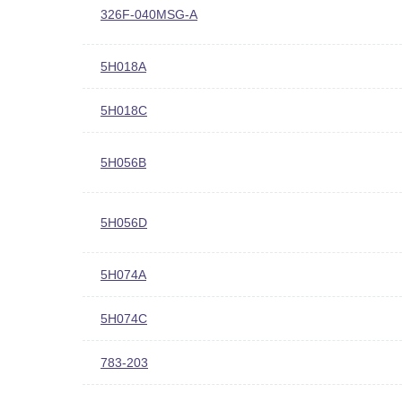
326F-040MSG-A
5H018A
5H018C
5H056B
5H056D
5H074A
5H074C
783-203