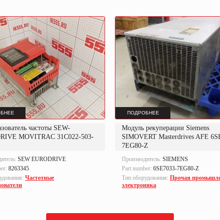
БНЕЕ
ПОДРОБНЕЕ
азователь частоты SEW-
Модуль рекуперации Siemens
RIVE MOVITRAC 31C022-503-
SIMOVERT Masterdrives AFE 6S
7EG80-Z
дитель:
SEW EURODRIVE
Производитель:
SIEMENS
ber:
8263345
Part number:
6SE7033-7EG80-Z
удования:
Частотные
Тип оборудования:
Прочая промышл
зователи
электроника