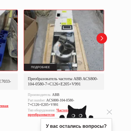
ПОДРОБНЕЕ
ПОДРОБ
Преобразователь частоты ABB ACS800-
Преобраз
E7033-
104-0580-7+C126+E205+V991
302P31
Производитель:
ABB
Производи
Part number:
ACS800-104-0580-
Part numbe
7+C126+E205+V991
енная
Тип оборуд
Тип оборудования:
Частотные
преобразо
преобразователи
У вас остались вопросы?