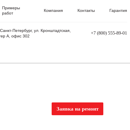
Примеры
Компания
Контакты
Гарантия
работ
 Санкт-Петербург, ул. Кронштадтская,
+7 (800) 555-89-01
тер А, офис 302
равления
Ремонт сварочных трансформаторов
Ремонт аппаратов плазменной резки
Ремонт сварочных полуавтоматов
Ремонт плазменных станков с ЧПУ
Заявка на ремонт