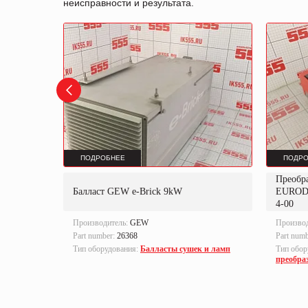
неисправности и результата.
ПОДРОБНЕЕ
ПОДРО
Преобр
K
Балласт GEW e-Brick 9kW
EUROD
4-00
Производитель:
GEW
Произво
Part number:
26368
Part num
локи
Тип оборудования:
Балласты сушек и ламп
Тип обор
преобра