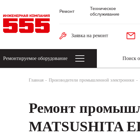
Техническое
Ремонт
обслуживание
Заявка на ремонт
Ремонтируемое оборудование
Датчики: энкодеры, тахогенераторы, 
Главная
Производители промышленной электроники
Ремонт промышл
MATSUSHITA E