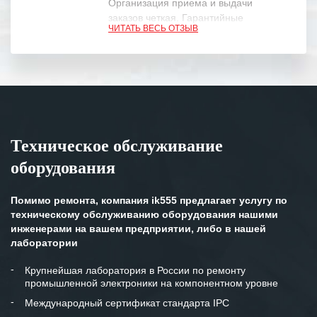
Организация приема и выдачи
заказов четкая. Гарантийные
ЧИТАТЬ ВЕСЬ ОТЗЫВ
обязательства выполняются в
полном объеме.
Выражаем благодарность Вашим
специалистам за профессионализм и
оперативное решение поставленных
задач.
Техническое обслуживание
Особенно хочется отметить высокую
оборудования
клиентоориентированность
персонала Вашей компании,
готовность помочь в самых сложных
Помимо ремонта, компания ik555 предлагает услугу по
ситуациях.
техническому обслуживанию оборудования нашими
инженерами на вашем предприятии, либо в нашей
Мы высоко ценим сложившиеся
лаборатории
между нашими компаниями открытые
и доверительные партнерские
Крупнейшая лаборатория в России по ремонту
промышленной электроники на компонентном уровне
отношения и искренне желаем
«Инженерной компании «555» долгих
Международный сертификат стандарта IPC
лет успеха и процветания.