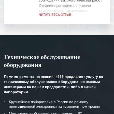
соблюдении высокого качества работ.
Организация приема и выдачи
заказов четкая. Гарантийные
ЧИТАТЬ ВЕСЬ ОТЗЫВ
обязательства выполняются в
полном объеме.
Выражаем благодарность Вашим
специалистам за профессионализм и
оперативное решение поставленных
задач.
Техническое обслуживание
Особенно хочется отметить высокую
оборудования
клиентоориентированность
персонала Вашей компании,
готовность помочь в самых сложных
Помимо ремонта, компания ik555 предлагает услугу по
ситуациях.
техническому обслуживанию оборудования нашими
инженерами на вашем предприятии, либо в нашей
Мы высоко ценим сложившиеся
лаборатории
между нашими компаниями открытые
и доверительные партнерские
Крупнейшая лаборатория в России по ремонту
промышленной электроники на компонентном уровне
отношения и искренне желаем
«Инженерной компании «555» долгих
Международный сертификат стандарта IPC