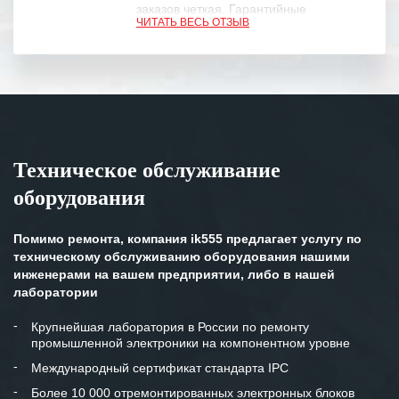
заказов четкая. Гарантийные
ЧИТАТЬ ВЕСЬ ОТЗЫВ
обязательства выполняются в
полном объеме.
Выражаем благодарность Вашим
специалистам за профессионализм и
оперативное решение поставленных
задач.
Техническое обслуживание
Особенно хочется отметить высокую
оборудования
клиентоориентированность
персонала Вашей компании,
готовность помочь в самых сложных
Помимо ремонта, компания ik555 предлагает услугу по
ситуациях.
техническому обслуживанию оборудования нашими
инженерами на вашем предприятии, либо в нашей
Мы высоко ценим сложившиеся
лаборатории
между нашими компаниями открытые
и доверительные партнерские
Крупнейшая лаборатория в России по ремонту
промышленной электроники на компонентном уровне
отношения и искренне желаем
«Инженерной компании «555» долгих
Международный сертификат стандарта IPC
лет успеха и процветания.
Более 10 000 отремонтированных электронных блоков