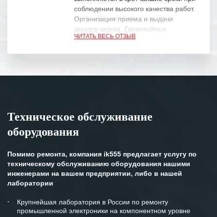
соблюдении высокого качества работ.
Организация приема и выдачи
заказов четкая. Гарантийные
ЧИТАТЬ ВЕСЬ ОТЗЫВ
обязательства выполняются в
полном объеме.
Выражаем благодарность Вашим
специалистам за профессионализм и
оперативное решение поставленных
задач.
Техническое обслуживание
Особенно хочется отметить высокую
оборудования
клиентоориентированность
персонала Вашей компании,
готовность помочь в самых сложных
Помимо ремонта, компания ik555 предлагает услугу по
ситуациях.
техническому обслуживанию оборудования нашими
инженерами на вашем предприятии, либо в нашей
Мы высоко ценим сложившиеся
лаборатории
между нашими компаниями открытые
и доверительные партнерские
Крупнейшая лаборатория в России по ремонту
промышленной электроники на компонентном уровне
отношения и искренне желаем