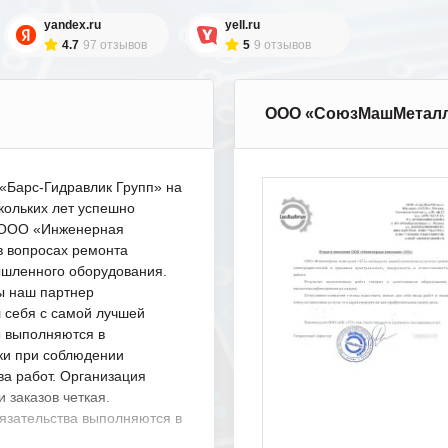
yandex.ru
yell.ru
4.7
97 отзывов
5
9 отзывов
ООО «СоюзМашМетал
Барс-Гидравлик Групп» на
кольких лет успешно
с ООО «Инженерная
в вопросах ремонта
шленного оборудования.
ы наш партнер
 себя с самой лучшей
ы выполняются в
ки при соблюдении
ва работ. Организация
 заказов четкая.
язательства выполняются в
.