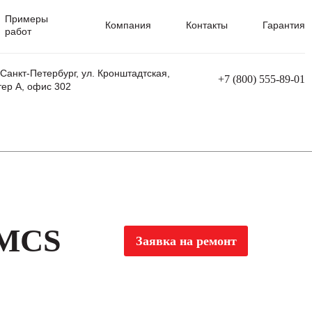
Примеры
Компания
Контакты
Гарантия
работ
 Санкт-Петербург, ул. Кронштадтская,
+7 (800) 555-89-01
тер А, офис 302
равления
Ремонт сварочных трансформаторов
Ремонт аппаратов плазменной резки
Ремонт сварочных полуавтоматов
Ремонт плазменных станков с ЧПУ
 MCS
Заявка на ремонт