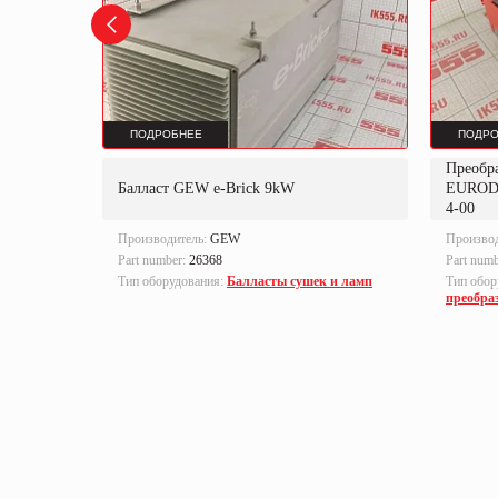
ПОДРОБНЕЕ
ПОДРО
Преобр
K
Балласт GEW e-Brick 9kW
EUROD
4-00
Производитель:
GEW
Произво
Part number:
26368
Part num
локи
Тип оборудования:
Балласты сушек и ламп
Тип обор
преобра