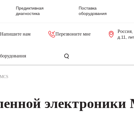
Предиктивная
Поставка
диагностика
оборудования
Россия
,
Напишите нам
Перезвоните мне
д.11, ли
резольверы
Контроллеры, блоки управления
Панели оператора, промышленные мониторы
Прочая промышленная электроника
Промышленные пульты уп
Серверные материнские платы
MCS
ленной электроники