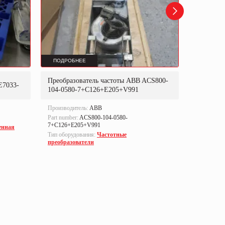
ПОДРОБНЕЕ
ПОДРОБ
Преобразователь частоты ABB ACS800-
Преобраз
E7033-
104-0580-7+C126+E205+V991
302P31
Производитель:
ABB
Производи
Part number:
ACS800-104-0580-
Part numbe
7+C126+E205+V991
енная
Тип оборуд
Тип оборудования:
Частотные
преобразо
преобразователи