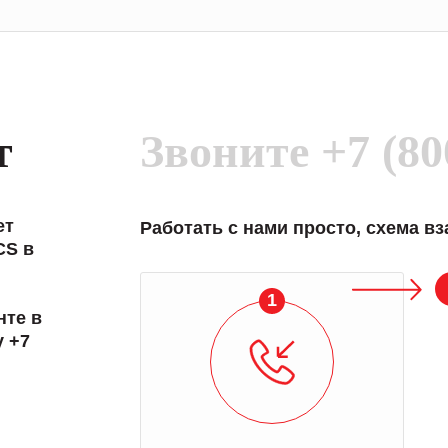
т
Звоните
+7 (80
ет
Работать с нами просто, схема в
CS в
1
нте в
у +7