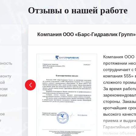
Отзывы о нашей работе
Компания ООО «Барс-Гидравлик Групп»
Компания ООО «
рность
протяжении нес
сотрудничает 
емонту
компания 555» 
ной
сложного промы
ески
За время работ
ении
зарекомендовал
стороны. Заказ
кротчайшие сро
ное
высокого качест
е
приема и выдачи
.
Гарантийные об
полном объеме