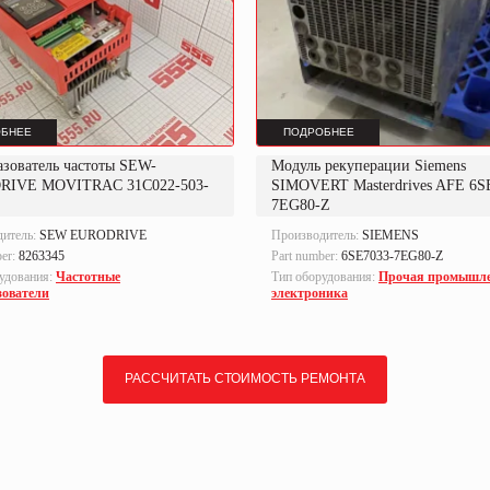
БНЕЕ
ПОДРОБНЕЕ
азователь частоты SEW-
Модуль рекуперации Siemens
RIVE MOVITRAC 31C022-503-
SIMOVERT Masterdrives AFE 6S
7EG80-Z
дитель:
SEW EURODRIVE
Производитель:
SIEMENS
ber:
8263345
Part number:
6SE7033-7EG80-Z
удования:
Частотные
Тип оборудования:
Прочая промышл
зователи
электроника
РАССЧИТАТЬ СТОИМОСТЬ РЕМОНТА