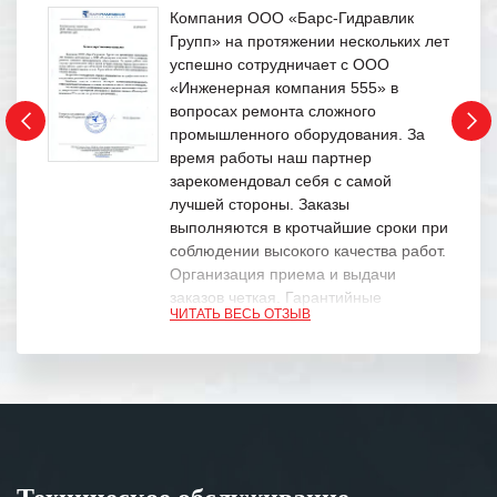
Компания ООО «Барс-Гидравлик
Групп» на протяжении нескольких лет
успешно сотрудничает с ООО
«Инженерная компания 555» в
вопросах ремонта сложного
промышленного оборудования. За
время работы наш партнер
зарекомендовал себя с самой
лучшей стороны. Заказы
выполняются в кротчайшие сроки при
соблюдении высокого качества работ.
Организация приема и выдачи
заказов четкая. Гарантийные
ЧИТАТЬ ВЕСЬ ОТЗЫВ
обязательства выполняются в
полном объеме.
Выражаем благодарность Вашим
специалистам за профессионализм и
оперативное решение поставленных
задач.