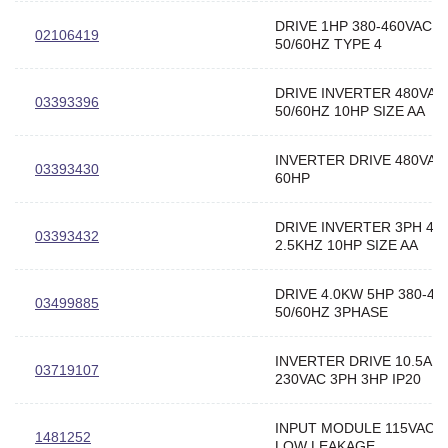
DRIVE 1HP 380-460VAC 3
02106419
50/60HZ TYPE 4
DRIVE INVERTER 480VAC
03393396
50/60HZ 10HP SIZE AA
INVERTER DRIVE 480VAC
03393430
60HP
DRIVE INVERTER 3PH 48
03393432
2.5KHZ 10HP SIZE AA
DRIVE 4.0KW 5HP 380-48
03499885
50/60HZ 3PHASE
INVERTER DRIVE 10.5AM
03719107
230VAC 3PH 3HP IP20
INPUT MODULE 115VAC 
1481252
LOW LEAKAGE