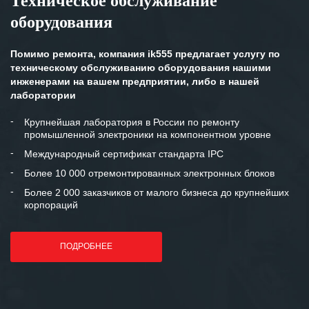
Техническое обслуживание
Особенно хочется отметить высокую
оборудования
клиентоориентированность
персонала Вашей компании,
готовность помочь в самых сложных
Помимо ремонта, компания ik555 предлагает услугу по
ситуациях.
техническому обслуживанию оборудования нашими
инженерами на вашем предприятии, либо в нашей
Мы высоко ценим сложившиеся
лаборатории
между нашими компаниями открытые
и доверительные партнерские
Крупнейшая лаборатория в России по ремонту
промышленной электроники на компонентном уровне
отношения и искренне желаем
«Инженерной компании «555» долгих
Международный сертификат стандарта IPC
лет успеха и процветания.
Более 10 000 отремонтированных электронных блоков
Более 2 000 заказчиков от малого бизнеса до крупнейших
корпораций
ПОДРОБНЕЕ