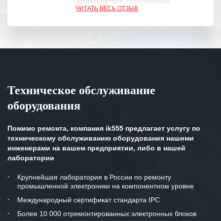
заказов четкая. Гарантийные
ЧИТАТЬ ВЕСЬ ОТЗЫВ
обязательства выполняются в
полном объеме.
Выражаем благодарность Вашим
специалистам за профессионализм и
оперативное решение поставленных
задач.
Техническое обслуживание
Особенно хочется отметить высокую
оборудования
клиентоориентированность
персонала Вашей компании,
готовность помочь в самых сложных
Помимо ремонта, компания ik555 предлагает услугу по
ситуациях.
техническому обслуживанию оборудования нашими
инженерами на вашем предприятии, либо в нашей
Мы высоко ценим сложившиеся
лаборатории
между нашими компаниями открытые
и доверительные партнерские
Крупнейшая лаборатория в России по ремонту
промышленной электроники на компонентном уровне
отношения и искренне желаем
«Инженерной компании «555» долгих
Международный сертификат стандарта IPC
лет успеха и процветания.
Более 10 000 отремонтированных электронных блоков