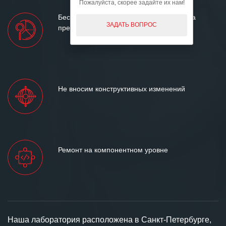
Пожалуйста, скорее задайте их нам!
Бесплатный предварительный осмотр на
ЗАДАТЬ ВОПРОС
предмет ремонтопригодности
Не вносим конструктивных изменений
Ремонт на компонентном уровне
Наша лаборатория расположена в Санкт-Петербурге,