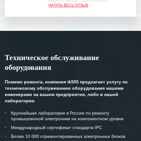
заказов четкая. Гарантийные
ЧИТАТЬ ВЕСЬ ОТЗЫВ
обязательства выполняются в
полном объеме.
Выражаем благодарность Вашим
специалистам за профессионализм и
оперативное решение поставленных
задач.
Техническое обслуживание
Особенно хочется отметить высокую
оборудования
клиентоориентированность
персонала Вашей компании,
готовность помочь в самых сложных
Помимо ремонта, компания ik555 предлагает услугу по
ситуациях.
техническому обслуживанию оборудования нашими
инженерами на вашем предприятии, либо в нашей
Мы высоко ценим сложившиеся
лаборатории
между нашими компаниями открытые
и доверительные партнерские
Крупнейшая лаборатория в России по ремонту
промышленной электроники на компонентном уровне
отношения и искренне желаем
«Инженерной компании «555» долгих
Международный сертификат стандарта IPC
лет успеха и процветания.
Более 10 000 отремонтированных электронных блоков